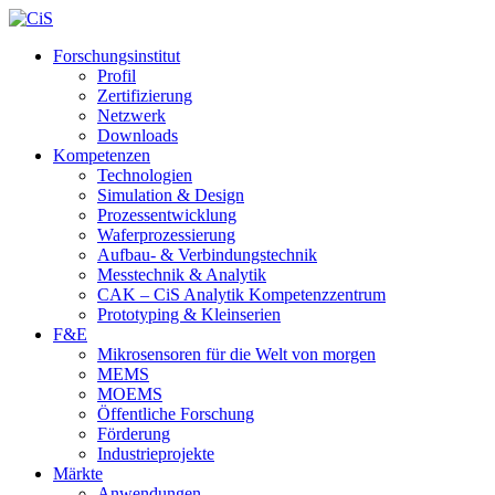
Forschungsinstitut
Profil
Zertifizierung
Netzwerk
Downloads
Kompetenzen
Technologien
Simulation & Design
Prozessentwicklung
Waferprozessierung
Aufbau- & Verbindungstechnik
Messtechnik & Analytik
CAK – CiS Analytik Kompetenzzentrum
Prototyping & Kleinserien
F&E
Mikrosensoren für die Welt von morgen
MEMS
MOEMS
Öffentliche Forschung
Förderung
Industrieprojekte
Märkte
Anwendungen