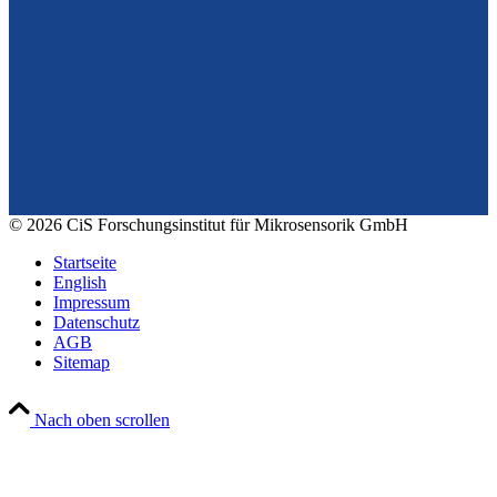
Vom Design zum Prototyping.
Zuverlässig. Langzeitstabil. Präzise.
Konrad-Zuse-Str. 14
99099 Erfurt
Deutschland
Tel.: +49 361 663 1410
E-Mail: info@cismst.de
© 2026 CiS Forschungsinstitut für Mikrosensorik GmbH
Startseite
English
Impressum
Datenschutz
AGB
Sitemap
Nach oben scrollen