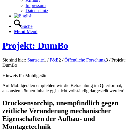
Anfahrt
Impressum
Datenschutz
Suche
Menü
Menü
Projekt: DumBo
Sie sind hier:
Startseite
1
/
F&E
2
/
Öffentliche Forschung
3
/
Projekt:
DumBo
Hinweis für Mobilgeräte
Auf Mobilgeräten empfehlen wir die Betrachtung im Querformat,
ansonsten können Inhalte ggf. nicht vollständig dargestellt werden!
Drucksensorchip, unempfindlich gegen
zeitliche Veränderung mechanischer
Eigenschaften der Aufbau- und
Montagetechnik