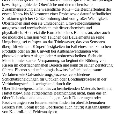
bzw. Topographie der Oberfläche und deren chemische
Zusammensetzung eine wesentliche Rolle – die Beschaffenheit der
ersten Nano- bis Mikrometer einer Probe sowie darauf befindlicher
Strukturen gleicher Größenordnung sind von großer Wichtigkeit.
Oberflächen sind den sie umgebenden Umweltbedingungen
ausgesetzt und wechselwirken mit dieser chemisch und
physikalisch: Hier setzt die Korrosion eines Bauteils an, aber auch
die mögliche Emission von Teilchen des Bauelements an seine
Umgebung, sei es bspw. an das Trinkwasser, das von Sensoren
überprüft wird, an Körperflüssigkeiten im Fall eines medizinischen
Produkts oder an die Umwelt bei Außenanwendungen wie
photovoltaischen Anlagen oder Autobremsscheiben. Steht ein
Material unter starker Verspannung, so beginnt die Bildung von
Rissen im oberflächennahen Bereich und kann zu seiner Zerstörung
führen. Ebenso sind technologisch-wirtschaftlich bedeutsame
Verfahren wie Galvanisierungsprozesse, verschiedene
Schichtabscheidungen für Optiken oder Bondingprozesse in der
Verbindungstechnik weitgehend durch die
Oberflächeneigenschaften des zu bearbeitenden Materials bestimmt.
Haftet bspw. eine aufgebrachte Beschichtung nicht, kann das an
Oberflächenkontaminationen liegen. Auch Dotierungen oder
Passivierungen von Bauelementen finden im oberflächennahen
Bereich statt. Somit ist die Oberfläche auch häufig Ausgangspunkt
von Kontroll- und Fehleranalysen.