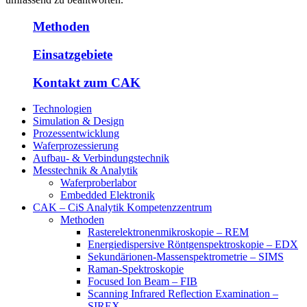
Methoden
Einsatzgebiete
Kontakt zum CAK
Technologien
Simulation & Design
Prozessentwicklung
Waferprozessierung
Aufbau- & Verbindungstechnik
Messtechnik & Analytik
Waferproberlabor
Embedded Elektronik
CAK – CiS Analytik Kompetenzzentrum
Methoden
Rasterelektronenmikroskopie – REM
Energiedispersive Röntgenspektroskopie – EDX
Sekundärionen-Massenspektrometrie – SIMS
Raman-Spektroskopie
Focused Ion Beam – FIB
Scanning Infrared Reflection Examination –
SIREX