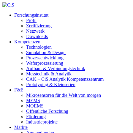
Forschungsinstitut
Profil
Zertifizierung
Netzwerk
Downloads
Kompetenzen
Technologien
Simulation & Design
Prozessentwicklung
Waferprozessierung
Aufbau- & Verbindungstechnik
Messtechnik & Analytik
CAK – CiS Analytik Kompetenzzentrum
Prototyping & Kleinserien
F&E
Mikrosensoren für die Welt von morgen
MEMS
MOEMS
Öffentliche Forschung
Förderung
Industrieprojekte
Märkte
Anwendungen