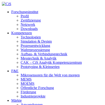
Forschungsinstitut
Profil
Zertifizierung
Netzwerk
Downloads
Kompetenzen
Technologien
Simulation & Design
Prozessentwicklung
Waferprozessierung
Aufbau- & Verbindungstechnik
Messtechnik & Analytik
CAK – CiS Analytik Kompetenzzentrum
Prototyping & Kleinserien
F&E
Mikrosensoren für die Welt von morgen
MEMS
MOEMS
Öffentliche Forschung
Förderung
Industrieprojekte
Märkte
Anwendungen