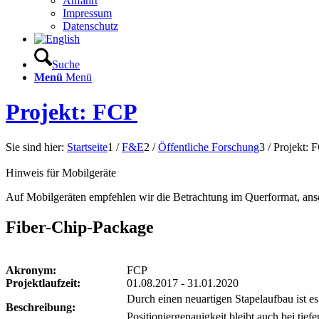
Anfahrt
Impressum
Datenschutz
Suche
Menü
Menü
Projekt: FCP
Sie sind hier:
Startseite
1
/
F&E
2
/
Öffentliche Forschung
3
/
Projekt: 
Hinweis für Mobilgeräte
Auf Mobilgeräten empfehlen wir die Betrachtung im Querformat, anson
Fiber-Chip-Package
Akronym:
FCP
Projektlaufzeit:
01.08.2017 - 31.01.2020
Durch einen neuartigen Stapelaufbau ist es
Beschreibung:
Positioniergenauigkeit bleibt auch bei tie