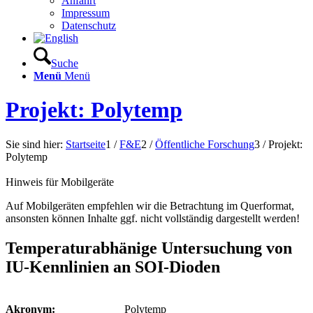
Anfahrt
Impressum
Datenschutz
Suche
Menü
Menü
Projekt: Polytemp
Sie sind hier:
Startseite
1
/
F&E
2
/
Öffentliche Forschung
3
/
Projekt:
Polytemp
Hinweis für Mobilgeräte
Auf Mobilgeräten empfehlen wir die Betrachtung im Querformat,
ansonsten können Inhalte ggf. nicht vollständig dargestellt werden!
Temperaturabhänige Untersuchung von
IU-Kennlinien an SOI-Dioden
Akronym:
Polytemp