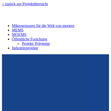
« zurück zur Projektübersicht
Mikrosensoren für die Welt von morgen
MEMS
MOEMS
Öffentliche Forschung
Projekt: Polytemp
Industrieprojekte
Vom Design zum Prototyping.
Zuverlässig. Langzeitstabil. Präzise.
Konrad-Zuse-Str. 14
99099 Erfurt
Deutschland
Tel.: +49 361 663 1410
E-Mail: info@cismst.de