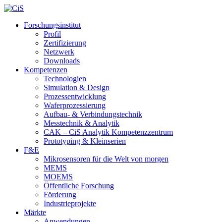
Forschungsinstitut
Profil
Zertifizierung
Netzwerk
Downloads
Kompetenzen
Technologien
Simulation & Design
Prozessentwicklung
Waferprozessierung
Aufbau- & Verbindungstechnik
Messtechnik & Analytik
CAK – CiS Analytik Kompetenzzentrum
Prototyping & Kleinserien
F&E
Mikrosensoren für die Welt von morgen
MEMS
MOEMS
Öffentliche Forschung
Förderung
Industrieprojekte
Märkte
Anwendungen