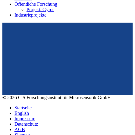
Öffentliche Forschung
Projekt: Gyros
Industrieprojekte
Vom Design zum Prototyping.
Zuverlässig. Langzeitstabil. Präzise.
Konrad-Zuse-Str. 14
99099 Erfurt
Deutschland
Tel.: +49 361 663 1410
E-Mail: info@cismst.de
© 2026 CiS Forschungsinstitut für Mikrosensorik GmbH
Startseite
English
Impressum
Datenschutz
AGB
Sitemap