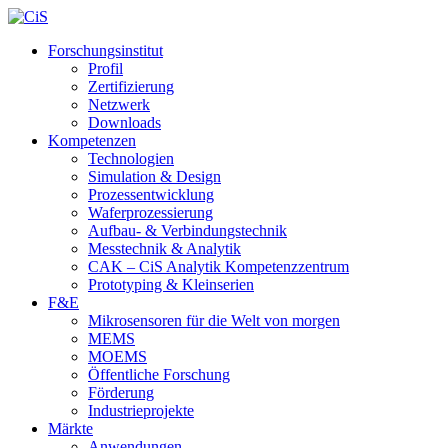
Forschungsinstitut
Profil
Zertifizierung
Netzwerk
Downloads
Kompetenzen
Technologien
Simulation & Design
Prozessentwicklung
Waferprozessierung
Aufbau- & Verbindungstechnik
Messtechnik & Analytik
CAK – CiS Analytik Kompetenzzentrum
Prototyping & Kleinserien
F&E
Mikrosensoren für die Welt von morgen
MEMS
MOEMS
Öffentliche Forschung
Förderung
Industrieprojekte
Märkte
Anwendungen