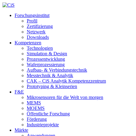
Forschungsinstitut
Profil
Zertifizierung
Netzwerk
Downloads
Kompetenzen
Technologien
Simulation & Design
Prozessentwicklung
Waferprozessierung
Aufbau- & Verbindungstechnik
Messtechnik & Analytik
CAK – CiS Analytik Kompetenzzentrum
Prototyping & Kleinserien
F&E
Mikrosensoren für die Welt von morgen
MEMS
MOEMS
Öffentliche Forschung
Förderung
Industrieprojekte
Märkte
Anwendungen