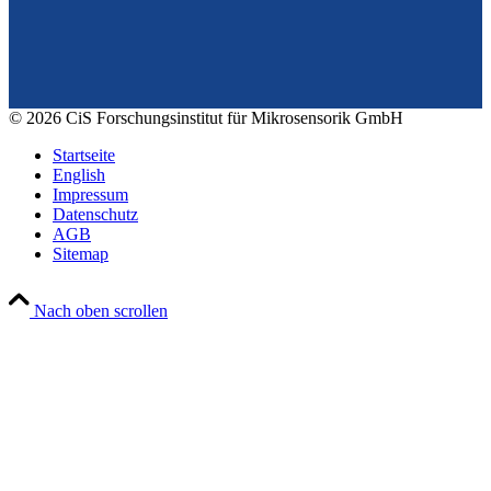
Tel.: +49 361 663 1410
E-Mail: info@cismst.de
© 2026 CiS Forschungsinstitut für Mikrosensorik GmbH
Startseite
English
Impressum
Datenschutz
AGB
Sitemap
Nach oben scrollen