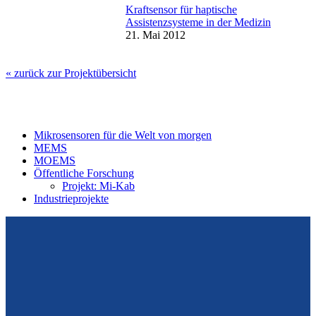
Kraftsensor für haptische
Assistenzsysteme in der Medizin
21. Mai 2012
« zurück zur Projektübersicht
Mikrosensoren für die Welt von morgen
MEMS
MOEMS
Öffentliche Forschung
Projekt: Mi-Kab
Industrieprojekte
Vom Design zum Prototyping.
Zuverlässig. Langzeitstabil. Präzise.
Konrad-Zuse-Str. 14
99099 Erfurt
Deutschland