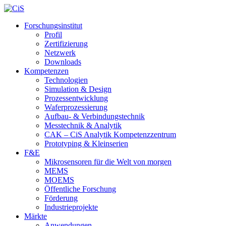
Forschungsinstitut
Profil
Zertifizierung
Netzwerk
Downloads
Kompetenzen
Technologien
Simulation & Design
Prozessentwicklung
Waferprozessierung
Aufbau- & Verbindungstechnik
Messtechnik & Analytik
CAK – CiS Analytik Kompetenzzentrum
Prototyping & Kleinserien
F&E
Mikrosensoren für die Welt von morgen
MEMS
MOEMS
Öffentliche Forschung
Förderung
Industrieprojekte
Märkte
Anwendungen