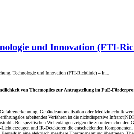
ologie und Innovation (FTI-Rich
ung, Technologie und Innovation (FTI-Richtlinie) – In...
findlichkeit von Thermopiles zur Antragstellung im FuE-Förde
Gefahrenerkennung, Gebäudeautomatisation oder Medizintechnik werd
erührungslos arbeitendes Verfahren ist die nichtdispersive Infrarot(N
chstrahlt. Bei spezifischen Wellenlängen zeigen die zu untersuchenden 
 IR-Licht erzeugen und IR-Detektoren die entscheidenden Komponenten
 Bauteils in eine elektrisch messbare Thermospannung übertragen. Ther