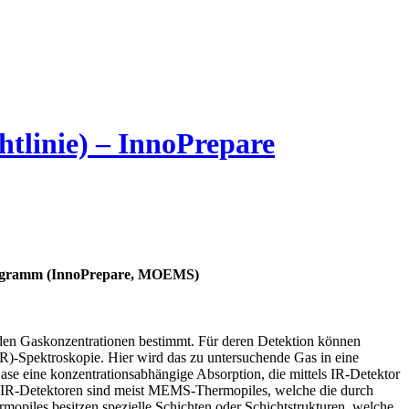
tlinie) – InnoPrepare
rprogramm (InnoPrepare, MOEMS)
en Gaskonzentrationen bestimmt. Für deren Detektion können
DIR)-Spektroskopie. Hier wird das zu untersuchende Gas in eine
Gase eine konzentrationsabhängige Absorption, die mittels IR-Detektor
. IR-Detektoren sind meist MEMS-Thermopiles, welche die durch
mopiles besitzen spezielle Schichten oder Schichtstrukturen, welche