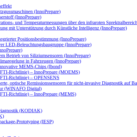
effekt
tzgussmaschinen (InnoPrepare)
erstoff (InnoPrepare)
ations- und Temperaturmessungen über den infraroten Sprektralbereich
ng mit Unterstützung durch Künstliche Intelligenz (InnoPrepare)
tegrierter Positionsbestimmung (InnoPrepare)
tiver LED-Beleuchtungsbaugruppe (InnoPrepare)
nnoPrepare)
dem Betrieb von Siliziumsensoren (InnoPrepare)
limaregelung in Fahrzeugen (InnoPrepare)
r innovative MEMS-Chips (Ibond)
(FTI-Richtlinie) – InnoPrepare (MOEMS)
 (FTI-Richtlinie) – OPENSENS
erte, optische Remissionssensoren für nicht-invasive Diagnostik auf B
ktur (WINAFO Digital)
(FTI-Richtlinie) – InnoPrepare (MEMS)
 Diagnostik (KODIAK)
K)
mpackage-Prototyping (IESP)