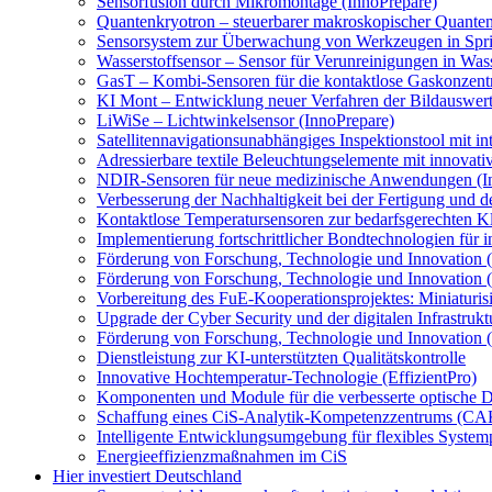
Sensorfusion durch Mikromontage (InnoPrepare)
Quantenkryotron – steuerbarer makroskopischer Quanten
Sensorsystem zur Überwachung von Werkzeugen in Spri
Wasserstoffsensor – Sensor für Verunreinigungen in Wass
GasT – Kombi-Sensoren für die kontaktlose Gaskonzentr
KI Mont – Entwicklung neuer Verfahren der Bildauswertu
LiWiSe – Lichtwinkelsensor (InnoPrepare)
Satellitennavigationsunabhängiges Inspektionstool mit in
Adressierbare textile Beleuchtungselemente mit innova
NDIR-Sensoren für neue medizinische Anwendungen (I
Verbesserung der Nachhaltigkeit bei der Fertigung und 
Kontaktlose Temperatursensoren zur bedarfsgerechten K
Implementierung fortschrittlicher Bondtechnologien fü
Förderung von Forschung, Technologie und Innovation 
Förderung von Forschung, Technologie und Innovation
Vorbereitung des FuE-Kooperationsprojektes: Miniaturisi
Upgrade der Cyber Security und der digitalen Infrastru
Förderung von Forschung, Technologie und Innovation 
Dienstleistung zur KI-unterstützten Qualitätskontrolle
Innovative Hochtemperatur-Technologie (EffizientPro)
Komponenten und Module für die verbesserte optische
Schaffung eines CiS-Analytik-Kompetenzzentrums (CA
Intelligente Entwicklungsumgebung für flexibles Syste
Energieeffizienzmaßnahmen im CiS
Hier investiert Deutschland