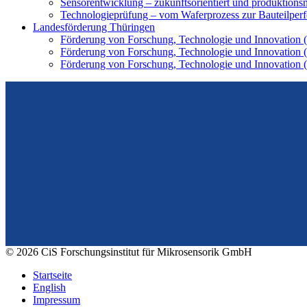
Sensorentwicklung – zukunftsorientiert und produktions
Technologieprüfung – vom Waferprozess zur Bauteilpe
Landesförderung Thüringen
Förderung von Forschung, Technologie und Innovation 
Förderung von Forschung, Technologie und Innovation (F
Förderung von Forschung, Technologie und Innovation 
Vom Design zum Prototyping.
Zuverlässig. Langzeitstabil. Präzise.
© 2026 CiS Forschungsinstitut für Mikrosensorik GmbH
Startseite
English
Impressum