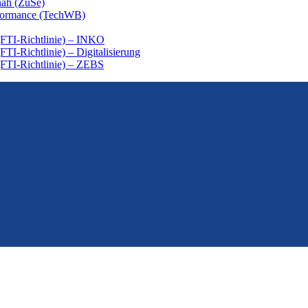
nah (ZuSe)
rformance (TechWB)
(FTI-Richtlinie) – INKO
TI-Richtlinie) – Digitalisierung
(FTI-Richtlinie) – ZEBS