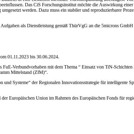
t beeinflussen. Das CiS Forschungsinstitut möchte die Auswirkung eine
ung umgesetzt werden. Dazu muss ein stabiler und reproduzierbarer Pro
e Aufgaben als Dienstleistung gemäß ThürVgG an die 5microns GmbH
vom 01.11.2023 bis 30.06.2024.
das FuE-Verbundvorhaben mit dem Thema “ Einsatz von TiN-Schichten 
ramm Mittelstand (ZIM)“.
n und Systeme“ der Regionalen Innovationsstrategie für intelligente S
l der Europäischen Union im Rahmen des Europäischen Fonds für regi