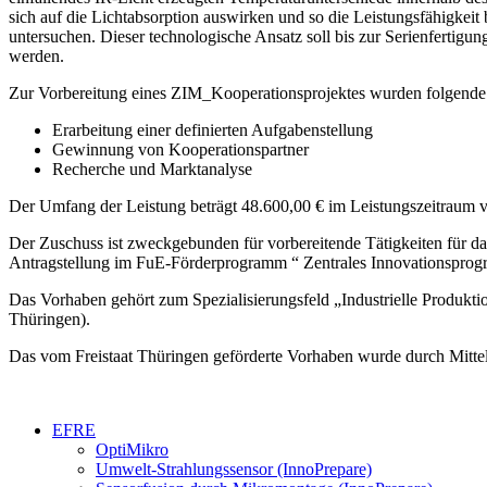
sich auf die Lichtabsorption auswirken und so die Leistungsfähigkei
untersuchen. Dieser technologische Ansatz soll bis zur Serienfertig
werden.
Zur Vorbereitung eines ZIM_Kooperationsprojektes wurden folgend
Erarbeitung einer definierten Aufgabenstellung
Gewinnung von Kooperationspartner
Recherche und Marktanalyse
Der Umfang der Leistung beträgt 48.600,00 € im Leistungszeitraum 
Der Zuschuss ist zweckgebunden für vorbereitende Tätigkeiten für 
Antragstellung im FuE-Förderprogramm “ Zentrales Innovationsprog
Das Vorhaben gehört zum Spezialisierungsfeld „Industrielle Produktio
Thüringen).
Das vom Freistaat Thüringen geförderte Vorhaben wurde durch Mitte
EFRE
OptiMikro
Umwelt-Strahlungssensor (InnoPrepare)