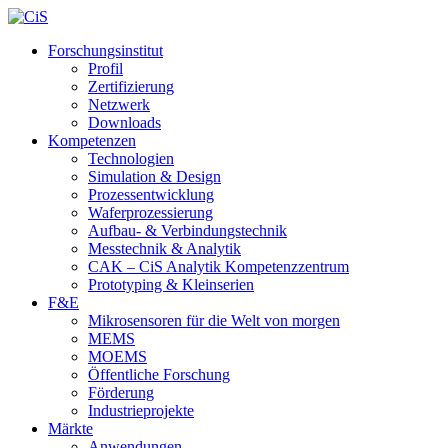
Forschungsinstitut
Profil
Zertifizierung
Netzwerk
Downloads
Kompetenzen
Technologien
Simulation & Design
Prozessentwicklung
Waferprozessierung
Aufbau- & Verbindungstechnik
Messtechnik & Analytik
CAK – CiS Analytik Kompetenzzentrum
Prototyping & Kleinserien
F&E
Mikrosensoren für die Welt von morgen
MEMS
MOEMS
Öffentliche Forschung
Förderung
Industrieprojekte
Märkte
Anwendungen