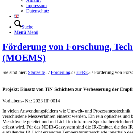
Anfahrt
Impressum
Datenschutz
Suche
Menü
Menü
Förderung von Forschung, Techn
(MOEMS)
Sie sind hier:
Startseite
1
/
Förderung
2
/
EFRE
3
/
Förderung von Forsch
Projekt: Einsatz von TiN-Schichten zur Verbesserung der Emp
Vorhabens- Nr.: 2023 IIP 0014
In vielen Anwendungsfeldern wie Umwelt- und Prozessmesstechnik, 
verschiedene Messverfahren einsetzt werden. Ein rein optisches und b
Messküvette geleitet und mit Licht im infraroten Spektralbereich dur
erfasst wird. Für das NDIR-Gassystem sind die IR-Emitter, die das
einfallendes IR-Licht erzeugten Temperaturunterschiede innerhalb des