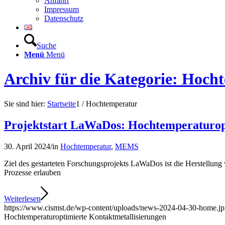
Anfahrt
Impressum
Datenschutz
Suche
Menü
Menü
Archiv für die Kategorie: Hoch
Sie sind hier:
Startseite
1
/
Hochtemperatur
Projektstart LaWaDos: Hochtemperaturop
30. April 2024
/
in
Hochtemperatur
,
MEMS
Ziel des gestarteten Forschungsprojekts LaWaDos ist die Herstellun
Prozesse erlauben
Weiterlesen
https://www.cismst.de/wp-content/uploads/news-2024-04-30-home.j
Hochtemperaturoptimierte Kontaktmetallisierungen