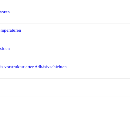
nsoren
emperaturen
Oxiden
is vorstrukturierter Adhäsivschichten