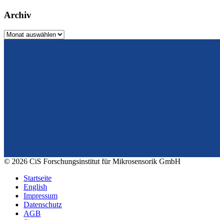
Archiv
Archiv
Vom Design zum Prototyping.
Zuverlässig. Langzeitstabil. Präzise.
© 2026 CiS Forschungsinstitut für Mikrosensorik GmbH
Startseite
English
Impressum
Datenschutz
AGB