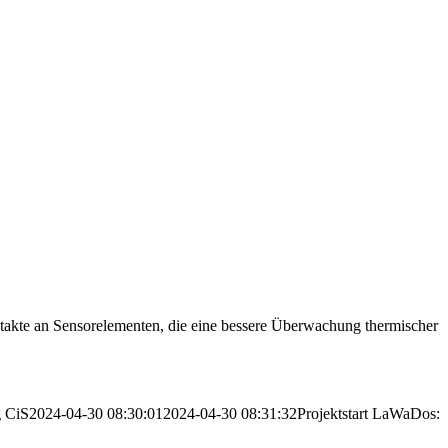
ntakte an Sensorelementen, die eine bessere Überwachung thermischer
g
CiS
2024-04-30 08:30:01
2024-04-30 08:31:32
Projektstart LaWaDos: