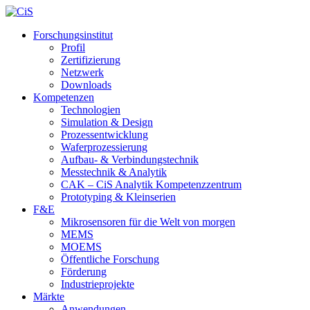
Forschungsinstitut
Profil
Zertifizierung
Netzwerk
Downloads
Kompetenzen
Technologien
Simulation & Design
Prozessentwicklung
Waferprozessierung
Aufbau- & Verbindungstechnik
Messtechnik & Analytik
CAK – CiS Analytik Kompetenzzentrum
Prototyping & Kleinserien
F&E
Mikrosensoren für die Welt von morgen
MEMS
MOEMS
Öffentliche Forschung
Förderung
Industrieprojekte
Märkte
Anwendungen