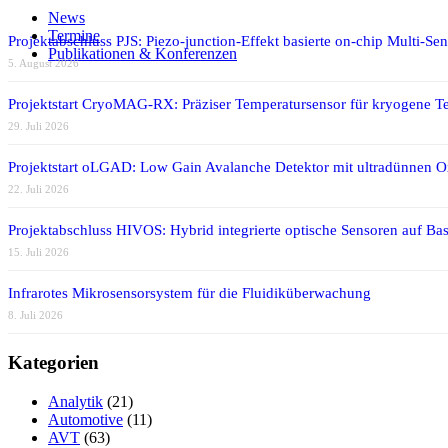
News
Termine
Projektabschluss PJS: Piezo-junction-Effekt basierte on-chip Multi-Se
Publikationen & Konferenzen
5. August 2026
Projektstart CryoMAG-RX: Präziser Temperatursensor für kryogene T
29. Juli 2026
Projektstart oLGAD: Low Gain Avalanche Detektor mit ultradünnen 
22. Juli 2026
Projektabschluss HIVOS: Hybrid integrierte optische Sensoren auf Bas
15. Juli 2026
Infrarotes Mikrosensorsystem für die Fluidiküberwachung
8. Juli 2026
Kategorien
Analytik
(21)
Automotive
(11)
AVT
(63)