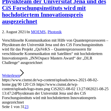
Physikteam der Universität Jena und des
CiS Forschungsinstituts wird mit
hochdotiertem Innovationspreis
ausgezeichnet
2. August 2021
/
in
MOEMS
,
Photonik
Verschlüsselte Kommunikation mit Hilfe von Quantenprozessoren –
Physikteam der Universität Jena und des CiS Forschungsinstituts
wird für das Projekt „QuVeKS – Quantenprozessoren für
verschlüsselte Kommunikation mit Satelliten“ mit hochdotiertem
Innovationspreis „INNOspace Masters Award“ der „DLR
Challenge“ ausgezeichnet
Weiterlesen
https://www.cismst.de/wp-content/uploads/news-2021-08-02-
home.jpg
90
120
CiS
https://www.cismst.de/wp-
content/uploads/logo-trans.png
CiS
2021-08-02 13:27:00
2021-08-25
13:47:24
Physikteam der Universität Jena und des CiS
Forschungsinstituts wird mit hochdotiertem Innovationspreis
ausgezeichnet
Seite 1 von 3
1
2
3