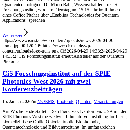
Quantentechnologien. Dr. Mario Bähr, Wissenschaftler am CiS
Forschungsinstitut, wird am Dienstag um 15:15 Uhr im Rahmen
eines Coffee Pitches über „Enabling Technologies for Quantum
Applications“ sprechen
Weiterlesen
https://www.cismst.de/wp-content/uploads/news-2026-04-29-
home.jpg
90
120
CiS
https://www.cismst.de/wp-
content/uploads/logo-trans.png
CiS
2026-04-29 14:33:24
2026-04-29
14:33:24
CiS Forschungsinstitut erneut Aussteller auf der Quantum
Photonics
CiS Forschungsinstitut auf der SPIE
Photonics West 2026 mit zwei
Konferenzbeiträgen
15. Januar 2026
/
in
MOEMS
,
Photonik
,
Quanten
,
Veranstaltungen
Am Wochenende startet in San Francisco, Kalifornien, USA mit der
SPIE Photonics West die weltweit führende Veranstaltung für Laser,
biomedizinische Optik, Optoelektronik, Biophotonik,
Quantentechnologie und Bildverarbeitung. Im umfangreichen