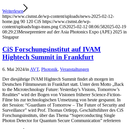
Weiterlesen
https://www.cismst.de/wp-content/uploads/news-2025-02-12-
home.jpg
90
120
CiS
https://www.cismst.de/wp-
content/uploads/logo-trans.png
CiS
2025-02-12 08:06:58
2025-02-19
08:29:23
Messepremiere auf der Asia Photonics Expo (APE) 2025 in
Singapur
CiS Forschungsinstitut auf IVAM
Hightech Summit in Frankfurt
6. Mai 2024
/
in
AVT
,
Photonik
,
Veranstaltungen
Der diesjährige IVAM Hightech Summit findet ab morgen im
Deutschen Filmmuseum in Frankfurt statt. Unter dem Motto „Back
to the Microtechnology Future: Yesterday’s Visions, Tomorrow’s
Realities“ wird der Bogen von Visionen früherer Science-Fiction-
Filme bis zur technologischen Umsetzung von heute gespannt. In
der Session: “Guardians of Tomorrow – The Future of Security and
Surveillance” wird Prof. Thomas Ortlepp, Geschäftsführer des CiS
Forschungsinstituts, über das Thema “Superconducting Single
Photon Detector for Quantum Secure Communication” referieren