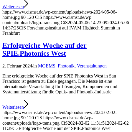
Weiterlesen
https://www.cismst.de/wp-content/uploads/news-2024-05-06-
home.jpg
90
120
CiS
https://www.cismst.de/wp-
content/uploads/logo-trans.png
CiS
2024-05-06 14:23:09
2024-05-06
14:37:25
CiS Forschungsinstitut auf IVAM Hightech Summit in
Frankfurt
Erfolgreiche Woche auf der
SPIE.Photonics West
2. Februar 2024
/
in
MOEMS
,
Photonik
,
Veranstaltungen
Eine erfolgreiche Woche auf der SPIE.Photonics West in San
Francisco ist gestern zu Ende gegangen. Die Messe ist eine
internationale Veranstaltung für Lösungen, Komponenten und
Systemunterstützung für die Optik- und Photonik-Industrie
Weiterlesen
https://www.cismst.de/wp-content/uploads/news-2024-02-02-
home.jpg
90
120
CiS
https://www.cismst.de/wp-
content/uploads/logo-trans.png
CiS
2024-02-02 11:31:51
2024-02-02
11:39:13
Erfolgreiche Woche auf der SPIE.Photonics West