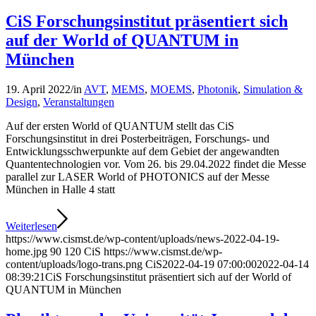
CiS Forschungsinstitut präsentiert sich
auf der World of QUANTUM in
München
19. April 2022
/
in
AVT
,
MEMS
,
MOEMS
,
Photonik
,
Simulation &
Design
,
Veranstaltungen
Auf der ersten World of QUANTUM stellt das CiS
Forschungsinstitut in drei Posterbeiträgen, Forschungs- und
Entwicklungsschwerpunkte auf dem Gebiet der angewandten
Quantentechnologien vor. Vom 26. bis 29.04.2022 findet die Messe
parallel zur LASER World of PHOTONICS auf der Messe
München in Halle 4 statt
Weiterlesen
https://www.cismst.de/wp-content/uploads/news-2022-04-19-
home.jpg
90
120
CiS
https://www.cismst.de/wp-
content/uploads/logo-trans.png
CiS
2022-04-19 07:00:00
2022-04-14
08:39:21
CiS Forschungsinstitut präsentiert sich auf der World of
QUANTUM in München