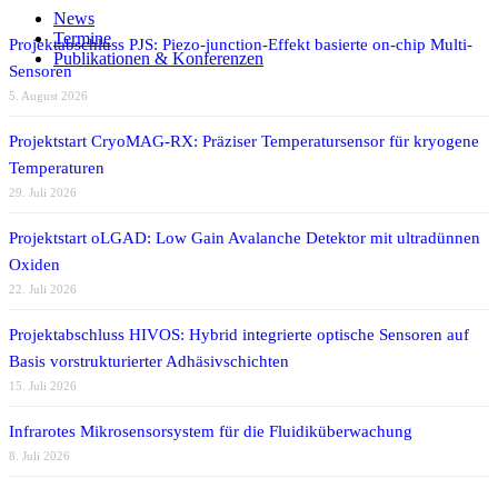
News
Termine
Projektabschluss PJS: Piezo-junction-Effekt basierte on-chip Multi-
Publikationen & Konferenzen
Sensoren
5. August 2026
Projektstart CryoMAG-RX: Präziser Temperatursensor für kryogene
Temperaturen
29. Juli 2026
Projektstart oLGAD: Low Gain Avalanche Detektor mit ultradünnen
Oxiden
22. Juli 2026
Projektabschluss HIVOS: Hybrid integrierte optische Sensoren auf
Basis vorstrukturierter Adhäsivschichten
15. Juli 2026
Infrarotes Mikrosensorsystem für die Fluidiküberwachung
8. Juli 2026