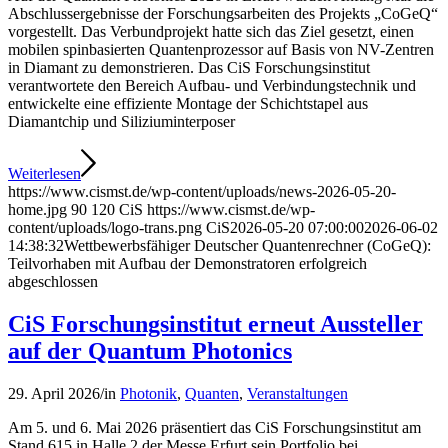
Abschlussergebnisse der Forschungsarbeiten des Projekts „CoGeQ“
vorgestellt. Das Verbundprojekt hatte sich das Ziel gesetzt, einen
mobilen spinbasierten Quantenprozessor auf Basis von NV-Zentren
in Diamant zu demonstrieren. Das CiS Forschungsinstitut
verantwortete den Bereich Aufbau- und Verbindungstechnik und
entwickelte eine effiziente Montage der Schichtstapel aus
Diamantchip und Siliziuminterposer
Weiterlesen
https://www.cismst.de/wp-content/uploads/news-2026-05-20-
home.jpg
90
120
CiS
https://www.cismst.de/wp-
content/uploads/logo-trans.png
CiS
2026-05-20 07:00:00
2026-06-02
14:38:32
Wettbewerbsfähiger Deutscher Quantenrechner (CoGeQ):
Teilvorhaben mit Aufbau der Demonstratoren erfolgreich
abgeschlossen
CiS Forschungsinstitut erneut Aussteller
auf der Quantum Photonics
29. April 2026
/
in
Photonik
,
Quanten
,
Veranstaltungen
Am 5. und 6. Mai 2026 präsentiert das CiS Forschungsinstitut am
Stand 615 in Halle 2 der Messe Erfurt sein Portfolio bei