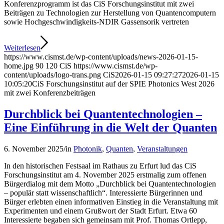
Konferenzprogramm ist das CiS Forschungsinstitut mit zwei
Beiträgen zu Technologien zur Herstellung von Quantencomputern
sowie Hochgeschwindigkeits-NDIR Gassensorik vertreten
Weiterlesen
https://www.cismst.de/wp-content/uploads/news-2026-01-15-
home.jpg
90
120
CiS
https://www.cismst.de/wp-
content/uploads/logo-trans.png
CiS
2026-01-15 09:27:27
2026-01-15
10:05:20
CiS Forschungsinstitut auf der SPIE Photonics West 2026
mit zwei Konferenzbeiträgen
Durchblick bei Quantentechnologien –
Eine Einführung in die Welt der Quanten
6. November 2025
/
in
Photonik
,
Quanten
,
Veranstaltungen
In den historischen Festsaal im Rathaus zu Erfurt lud das CiS
Forschungsinstitut am 4. November 2025 erstmalig zum offenen
Bürgerdialog mit dem Motto „Durchblick bei Quantentechnologien
– populär statt wissenschaftlich“. Interessierte Bürgerinnen und
Bürger erlebten einen informativen Einstieg in die Veranstaltung mit
Experimenten und einem Grußwort der Stadt Erfurt. Etwa 60
Interessierte begaben sich gemeinsam mit Prof. Thomas Ortlepp,