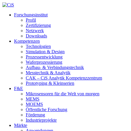
Forschungsinstitut
Profil
Zertifizierung
Netzwerk
Downloads
Kompetenzen
Technologien
Simulation & Design
Prozessentwicklung
Waferprozessierung
Aufbau- & Verbindungstechnik
Messtechnik & Analytik
CAK – CiS Analytik Kompetenzzentrum
Prototyping & Kleinserien
F&E
Mikrosensoren für die Welt von morgen
MEMS
MOEMS
Öffentliche Forschung
Förderung
Industrieprojekte
Märkte
Anwendungen