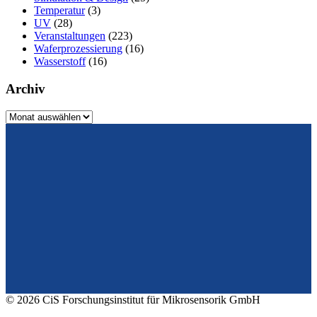
Temperatur
(3)
UV
(28)
Veranstaltungen
(223)
Waferprozessierung
(16)
Wasserstoff
(16)
Archiv
Archiv
Vom Design zum Prototyping.
Zuverlässig. Langzeitstabil. Präzise.
Konrad-Zuse-Str. 14
99099 Erfurt
Deutschland
Tel.: +49 361 663 1410
E-Mail: info@cismst.de
© 2026 CiS Forschungsinstitut für Mikrosensorik GmbH