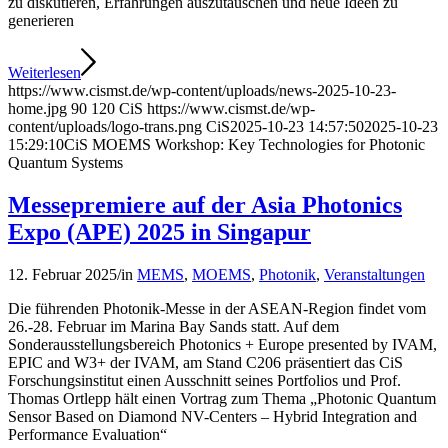
zu diskutieren, Erfahrungen auszutauschen und neue Ideen zu
generieren
Weiterlesen
https://www.cismst.de/wp-content/uploads/news-2025-10-23-
home.jpg
90
120
CiS
https://www.cismst.de/wp-
content/uploads/logo-trans.png
CiS
2025-10-23 14:57:50
2025-10-23
15:29:10
CiS MOEMS Workshop: Key Technologies for Photonic
Quantum Systems
Messepremiere auf der Asia Photonics
Expo (APE) 2025 in Singapur
12. Februar 2025
/
in
MEMS
,
MOEMS
,
Photonik
,
Veranstaltungen
Die führenden Photonik-Messe in der ASEAN-Region findet vom
26.-28. Februar im Marina Bay Sands statt. Auf dem
Sonderausstellungsbereich Photonics + Europe presented by IVAM,
EPIC and W3+ der IVAM, am Stand C206 präsentiert das CiS
Forschungsinstitut einen Ausschnitt seines Portfolios und Prof.
Thomas Ortlepp hält einen Vortrag zum Thema „Photonic Quantum
Sensor Based on Diamond NV-Centers – Hybrid Integration and
Performance Evaluation“