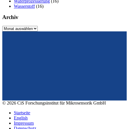
Waferprozessierung
(16)
Wasserstoff
(16)
Archiv
Archiv
Vom Design zum Prototyping.
Zuverlässig. Langzeitstabil. Präzise.
Konrad-Zuse-Str. 14
99099 Erfurt
Deutschland
Tel.: +49 361 663 1410
E-Mail: info@cismst.de
© 2026 CiS Forschungsinstitut für Mikrosensorik GmbH
Startseite
English
Impressum
Datenschutz