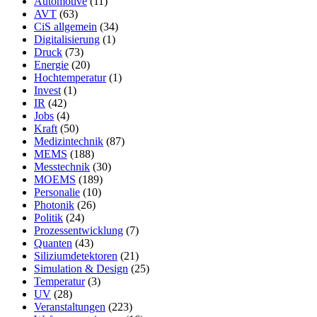
Automotive
(11)
AVT
(63)
CiS allgemein
(34)
Digitalisierung
(1)
Druck
(73)
Energie
(20)
Hochtemperatur
(1)
Invest
(1)
IR
(42)
Jobs
(4)
Kraft
(50)
Medizintechnik
(87)
MEMS
(188)
Messtechnik
(30)
MOEMS
(189)
Personalie
(10)
Photonik
(26)
Politik
(24)
Prozessentwicklung
(7)
Quanten
(43)
Siliziumdetektoren
(21)
Simulation & Design
(25)
Temperatur
(3)
UV
(28)
Veranstaltungen
(223)