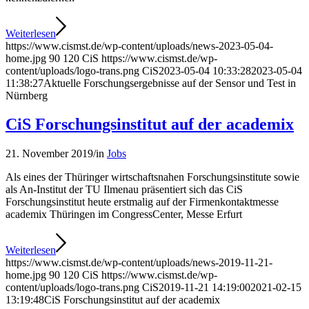
Weiterlesen
https://www.cismst.de/wp-content/uploads/news-2023-05-04-
home.jpg
90
120
CiS
https://www.cismst.de/wp-
content/uploads/logo-trans.png
CiS
2023-05-04 10:33:28
2023-05-04
11:38:27
Aktuelle Forschungsergebnisse auf der Sensor und Test in
Nürnberg
CiS Forschungsinstitut auf der academix
21. November 2019
/
in
Jobs
Als eines der Thüringer wirtschaftsnahen Forschungsinstitute sowie
als An-Institut der TU Ilmenau präsentiert sich das CiS
Forschungsinstitut heute erstmalig auf der Firmenkontaktmesse
academix Thüringen im CongressCenter, Messe Erfurt
Weiterlesen
https://www.cismst.de/wp-content/uploads/news-2019-11-21-
home.jpg
90
120
CiS
https://www.cismst.de/wp-
content/uploads/logo-trans.png
CiS
2019-11-21 14:19:00
2021-02-15
13:19:48
CiS Forschungsinstitut auf der academix