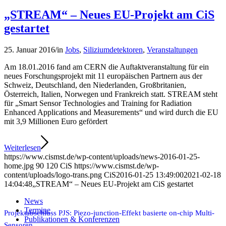
„STREAM“ – Neues EU-Projekt am CiS
gestartet
25. Januar 2016
/
in
Jobs
,
Siliziumdetektoren
,
Veranstaltungen
Am 18.01.2016 fand am CERN die Auftaktveranstaltung für ein
neues Forschungsprojekt mit 11 europäischen Partnern aus der
Schweiz, Deutschland, den Niederlanden, Großbritanien,
Österreich, Italien, Norwegen und Frankreich statt. STREAM steht
für „Smart Sensor Technologies and Training for Radiation
Enhanced Applications and Measurements“ und wird durch die EU
mit 3,9 Millionen Euro gefördert
Weiterlesen
https://www.cismst.de/wp-content/uploads/news-2016-01-25-
home.jpg
90
120
CiS
https://www.cismst.de/wp-
content/uploads/logo-trans.png
CiS
2016-01-25 13:49:00
2021-02-18
14:04:48
„STREAM“ – Neues EU-Projekt am CiS gestartet
News
Termine
Projektabschluss PJS: Piezo-junction-Effekt basierte on-chip Multi-
Publikationen & Konferenzen
Sensoren