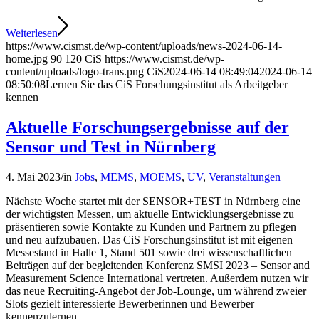
Weiterlesen
https://www.cismst.de/wp-content/uploads/news-2024-06-14-
home.jpg
90
120
CiS
https://www.cismst.de/wp-
content/uploads/logo-trans.png
CiS
2024-06-14 08:49:04
2024-06-14
08:50:08
Lernen Sie das CiS Forschungsinstitut als Arbeitgeber
kennen
Aktuelle Forschungsergebnisse auf der
Sensor und Test in Nürnberg
4. Mai 2023
/
in
Jobs
,
MEMS
,
MOEMS
,
UV
,
Veranstaltungen
Nächste Woche startet mit der SENSOR+TEST in Nürnberg eine
der wichtigsten Messen, um aktuelle Entwicklungsergebnisse zu
präsentieren sowie Kontakte zu Kunden und Partnern zu pflegen
und neu aufzubauen. Das CiS Forschungsinstitut ist mit eigenen
Messestand in Halle 1, Stand 501 sowie drei wissenschaftlichen
Beiträgen auf der begleitenden Konferenz SMSI 2023 – Sensor and
Measurement Science International vertreten. Außerdem nutzen wir
das neue Recruiting-Angebot der Job-Lounge, um während zweier
Slots gezielt interessierte Bewerberinnen und Bewerber
kennenzulernen