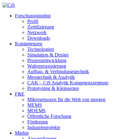
Forschungsinstitut
Profil
Zertifizierung
Netzwerk
Downloads
Kompetenzen
Technologien
Simulation & Design
Prozessentwicklung
Waferprozessierung
Aufbau- & Verbindungstechnik
Messtechnik & Analytik
CAK – CiS Analytik Kompetenzzentrum
Prototyping & Kleinserien
F&E
Mikrosensoren für die Welt von morgen
MEMS
MOEMS
Öffentliche Forschung
Förderung
Industrieprojekte
Märkte
Anwendungen