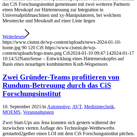
das CiS Forschungsinstitut gemeinsam mit zwei weiteren Partnern
einen Messkopf zur Härtemessung zur Integration in
Universalprüfmaschinen und xy-Manipulatoren, bei welchem
Messtrecke und Messkraft auf einer Linie liegen
Weiterlesen
https://www.cismst.de/wp-content/uploads/news-2024-01-10-
home.jpg
90
120
CiS
https://www.cismst.de/wp-
content/uploads/logo-trans.png
CiS
2024-01-10 09:47:14
2024-01-17
10:14:52
NanoSense – Entwicklung eines Härtemesskopfes auf
Basis eines neuartigen kombinierten Kraft-Wegsensors
Zwei Gründer-Teams profitieren von
Rundum-Betreuung durch das CiS
Forschungsinstitut
10. September 2021
/
in
Automotive
,
AVT
,
Medizintechnik
,
MOEMS
,
Veranstaltungen
Zwei Start-Ups aus Jena konnten sich gestern während der
inzwischen vierten Auflage des Technologie-Wettbewerbs
getstarted2gether einen LOI mit dem CiS Forschungsinstitut pitchen.