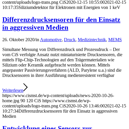
content/uploads/logo-trans.png
CiS
2020-12-15 10:55:00
2021-02-15
10:17:35
Siliziumdetektor für Elektronen mit Energien von 1 keV
Differenzdrucksensoren für den Einsatz
in aggressiven Medien
26. Oktober 2020
/
in
Automotive
,
Druck
,
Medizintechnik
,
MEMS
Simultane Messung von Differenzdruck und Prozessdruck – Der
vom CiS verfolgte Ansatz nutzt miniaturisierte Drucksensoren, die
mittels Flip-Chip-Technologien auf den Trägermaterialien wie
Silizium oder Keramik aufgebracht werden können. Mittels
angepasster Passivierungsverfahren (ALD, Parylene u.a.) sind die
Drucksensoren in ihrer Ausführung medienresistent verfügbar
Weiterlesen
https://www.cismst.de/wp-content/uploads/news-2020-10-26-
home.jpg
90
120
CiS
https://www.cismst.de/wp-
content/uploads/logo-trans.png
CiS
2020-10-26 13:46:00
2021-02-15
10:27:34
Differenzdrucksensoren für den Einsatz in aggressiven
Medien
Entwicklung eines Sensors zur