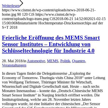
Weiterlesen
https://www.cismst.de/wp-content/uploads/news-2018-06-21-
home.jpg
90
120
CiS
https://www.cismst.de/wp-
content/uploads/logo-trans.png
CiS
2018-06-21 14:52:00
2021-02-15
15:00:06
Miniaturisierte Hochtemperatur-Drucksensorchips auf der
S+T 2018
Feierliche Eröffnung des MEMS Smart
Sensor Institutes – Entwicklung von
Schlüsseltechnologie für Industrie 4.0
28. Mai 2018
/
in
Automotive
,
MEMS
,
Politik
,
Quanten
,
Veranstaltungen
In diesen Tagen findet die Delegationsreise „Exploring the
Economy of Tomorrow. Thuringia visits China 2018“ unter Leitung
von Wolfgang Tiefensee, Thüringer Minister für Wirtschaft,
Wissenschaft und Digitale Gesellschaft statt. Heute – nach sechs
Monaten Innenausbau – konnte das „Deutsch-Chinesische MEMS
Smart Sensor Institute“ in Nanjing feierlich eröffnet werden. Die
Institutsgründung, welche am 28. November letzten Jahres
vollzogen wurde, ist eine Initiative der chinesischen „Der Sensor