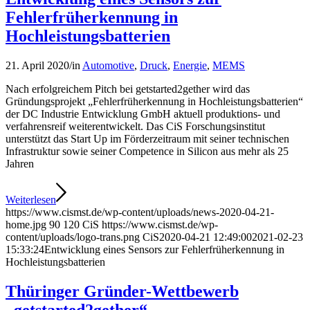
Fehlerfrüherkennung in
Hochleistungsbatterien
21. April 2020
/
in
Automotive
,
Druck
,
Energie
,
MEMS
Nach erfolgreichem Pitch bei getstarted2gether wird das
Gründungsprojekt „Fehlerfrüherkennung in Hochleistungsbatterien“
der DC Industrie Entwicklung GmbH aktuell produktions- und
verfahrensreif weiterentwickelt. Das CiS Forschungsinstitut
unterstützt das Start Up im Förderzeitraum mit seiner technischen
Infrastruktur sowie seiner Competence in Silicon aus mehr als 25
Jahren
Weiterlesen
https://www.cismst.de/wp-content/uploads/news-2020-04-21-
home.jpg
90
120
CiS
https://www.cismst.de/wp-
content/uploads/logo-trans.png
CiS
2020-04-21 12:49:00
2021-02-23
15:33:24
Entwicklung eines Sensors zur Fehlerfrüherkennung in
Hochleistungsbatterien
Thüringer Gründer-Wettbewerb
„getstarted2gether“