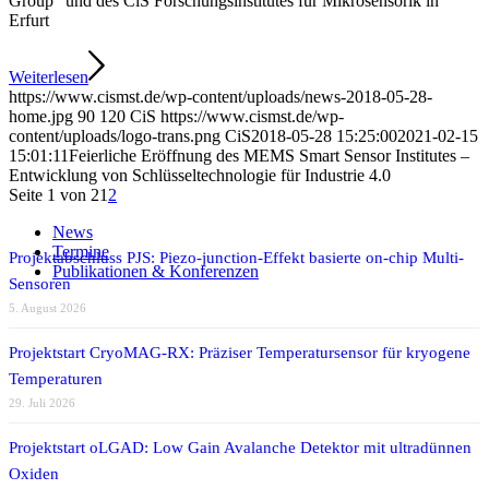
Group“ und des CiS Forschungsinstitutes für Mikrosensorik in
Erfurt
Weiterlesen
https://www.cismst.de/wp-content/uploads/news-2018-05-28-
home.jpg
90
120
CiS
https://www.cismst.de/wp-
content/uploads/logo-trans.png
CiS
2018-05-28 15:25:00
2021-02-15
15:01:11
Feierliche Eröffnung des MEMS Smart Sensor Institutes –
Entwicklung von Schlüsseltechnologie für Industrie 4.0
Seite 1 von 2
1
2
News
Termine
Projektabschluss PJS: Piezo-junction-Effekt basierte on-chip Multi-
Publikationen & Konferenzen
Sensoren
5. August 2026
Projektstart CryoMAG-RX: Präziser Temperatursensor für kryogene
Temperaturen
29. Juli 2026
Projektstart oLGAD: Low Gain Avalanche Detektor mit ultradünnen
Oxiden