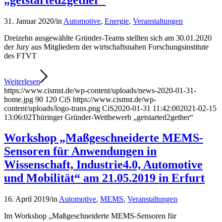
31. Januar 2020
/
in
Automotive
,
Energie
,
Veranstaltungen
Dreizehn ausgewählte Gründer-Teams stellten sich am 30.01.2020
der Jury aus Mitgliedern der wirtschaftsnahen Forschungsinstitute
des FTVT
Weiterlesen
https://www.cismst.de/wp-content/uploads/news-2020-01-31-
home.jpg
90
120
CiS
https://www.cismst.de/wp-
content/uploads/logo-trans.png
CiS
2020-01-31 11:42:00
2021-02-15
13:06:02
Thüringer Gründer-Wettbewerb „getstarted2gether“
Workshop „Maßgeschneiderte MEMS-
Sensoren für Anwendungen in
Wissenschaft, Industrie4.0, Automotive
und Mobilität“ am 21.05.2019 in Erfurt
16. April 2019
/
in
Automotive
,
MEMS
,
Veranstaltungen
Im Workshop „Maßgeschneiderte MEMS-Sensoren für