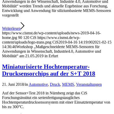
Anwendungen in der Wissenschaft, Industrie 4.0, Automotive und
Mobilität“ werden Trends und aktuelle Ergebnisse aus Forschung,
Entwicklung und Anwendung für siliziumbasierte MEMS-Sensoren
vorgestellt
Weiterlesen
https://www.cismst.de/wp-content/uploads/news-2019-04-16-
home.jpg
90
120
CiS
https://www.cismst.de/wp-
content/uploads/logo-trans.png
CiS
2019-04-16 14:19:00
2021-02-15
14:36:46
Workshop „Maßgeschneiderte MEMS-Sensoren für
Anwendungen in Wissenschaft, Industrie4.0, Automotive und
Mobilität“ am 21.05.2019 in Erfurt
Miniaturisierte Hochtemperatur-
Drucksensorchips auf der S+T 2018
21. Juni 2018
/
in
Automotive
,
Druck
,
MEMS
,
Veranstaltungen
Auf der Sensor+Test 2018 in Nürnberg zeigt das CiS
Forschungsinstitut ein serienfertigungstaugliches
Hochtemperaturdrucksensorsystem mit einer Einsatztemperatur von
bis zu 300°C.