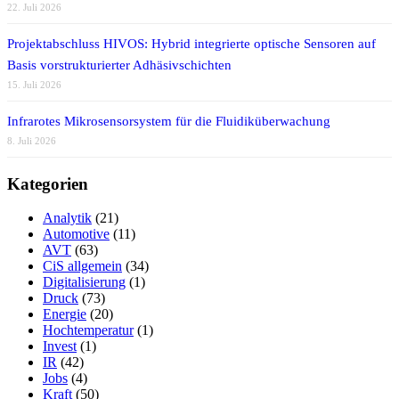
22. Juli 2026
Projektabschluss HIVOS: Hybrid integrierte optische Sensoren auf
Basis vorstrukturierter Adhäsivschichten
15. Juli 2026
Infrarotes Mikrosensorsystem für die Fluidiküberwachung
8. Juli 2026
Kategorien
Analytik
(21)
Automotive
(11)
AVT
(63)
CiS allgemein
(34)
Digitalisierung
(1)
Druck
(73)
Energie
(20)
Hochtemperatur
(1)
Invest
(1)
IR
(42)
Jobs
(4)
Kraft
(50)