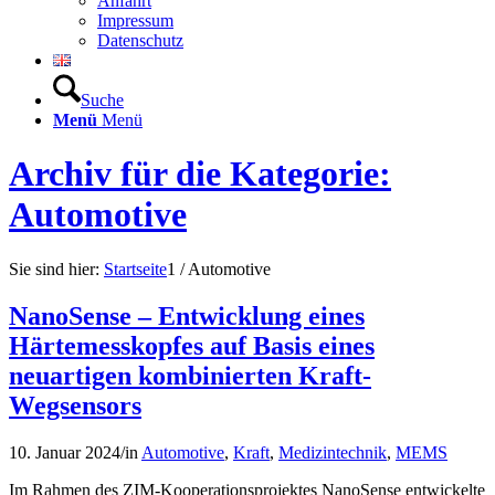
Anfahrt
Impressum
Datenschutz
Suche
Menü
Menü
Archiv für die Kategorie:
Automotive
Sie sind hier:
Startseite
1
/
Automotive
NanoSense – Entwicklung eines
Härtemesskopfes auf Basis eines
neuartigen kombinierten Kraft-
Wegsensors
10. Januar 2024
/
in
Automotive
,
Kraft
,
Medizintechnik
,
MEMS
Im Rahmen des ZIM-Kooperationsprojektes NanoSense entwickelte