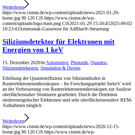
Weiterlesen
https://www.cismst.de/wp-content/uploads/news-2021-01-29-
home.jpg
90
120
CiS
https://www.cismst.de/wp-
content/uploads/logo-trans.png
CiS
2021-01-29 15:18:45
2025-09-02
10:23:43
Ammoniak-Gassensor für AdBlue®-Steuerung
Siliziumdetektor für Elektronen mit
Energien von 1 keV
15. Dezember 2020
/
in
Automotive
,
Photonik
,
Quanten
,
Siliziumdetektoren
,
Simulation & Design
Erhöhung der Quanteneffizienz von Siliziumdioden in
Rasterelektronenmikroskopen – Im Forschungsprojekt SiekeV wird
an der Verbesserung von Rasterelektronenmikroskopen zur Analyse
oberflächennaher Strukturen gearbeitet. Durch die Detektion
niederenergetischer Elektronen sind sehr oberflächensensitive REM-
Aufnahmen möglich
Weiterlesen
https://www.cismst.de/wp-content/uploads/news-2020-12-15-
home.jpg
90
120
CiS
https://www.cismst.de/wp-