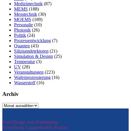
Medizintechnik
(87)
MEMS
(188)
Messtechnik
(30)
MOEMS
(189)
Personalie
(10)
Photonik
(26)
Politik
(24)
Prozessentwicklung
(7)
Quanten
(43)
Siliziumdetektoren
(21)
Simulation & Design
(25)
Temperatur
(3)
UV
(28)
Veranstaltungen
(223)
Waferprozessierung
(16)
Wasserstoff
(16)
Archiv
Archiv
Vom Design zum Prototyping.
Zuverlässig. Langzeitstabil. Präzise.