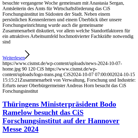
besuchte vergangene Woche gemeinsam mit Anastasia Sergan,
Amtsleiterin des Amts für Wirtschaftsförderung das CiS
Forschungsinstitut im Südosten der Stadt. Neben einem
persönlichen Kennenlernen und einem Überblick über unsere
Forschungseinrichtung wurde auch die gemeinsame
Zusammenarbeit diskutiert, vor allem welche Standortfaktoren für
ein attraktives Arbeitsumfeld hochmotivierter Fachkräfte notwendig
sind
Weiterlesen
https://www.cismst.de/wp-content/uploads/news-2024-10-07-
home.jpg
90
120
CiS
https://www.cismst.de/wp-
content/uploads/logo-trans.png
CiS
2024-10-07 07:00:00
2024-10-15
15:15:21
Zusammenarbeit von Verwaltung, Forschung und Industrie:
Erfurts neuer Oberbürgermeister Andreas Horn besucht das CiS
Forschungsinstitut
Thüringens Ministerpräsident Bodo
Ramelow besucht das CiS
Forschungsinstitut auf der Hannover
Messe 2024