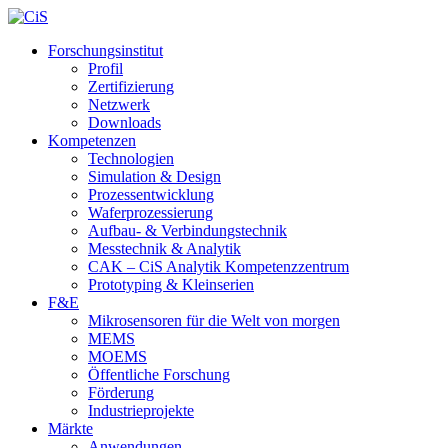
Forschungsinstitut
Profil
Zertifizierung
Netzwerk
Downloads
Kompetenzen
Technologien
Simulation & Design
Prozessentwicklung
Waferprozessierung
Aufbau- & Verbindungstechnik
Messtechnik & Analytik
CAK – CiS Analytik Kompetenzzentrum
Prototyping & Kleinserien
F&E
Mikrosensoren für die Welt von morgen
MEMS
MOEMS
Öffentliche Forschung
Förderung
Industrieprojekte
Märkte
Anwendungen