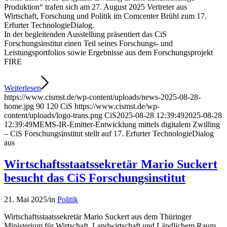
Produktion“ trafen sich am 27. August 2025 Vertreter aus
Wirtschaft, Forschung und Politik im Comcenter Brühl zum 17.
Erfurter TechnologieDialog.
In der begleitenden Ausstellung präsentiert das CiS
Forschungsinstitut einen Teil seines Forschungs- und
Leistungsportfolios sowie Ergebnisse aus dem Forschungsprojekt
FIRE
Weiterlesen
https://www.cismst.de/wp-content/uploads/news-2025-08-28-
home.jpg
90
120
CiS
https://www.cismst.de/wp-
content/uploads/logo-trans.png
CiS
2025-08-28 12:39:49
2025-08-28
12:39:49
MEMS-IR-Emitter-Entwicklung mittels digitalem Zwilling
– CiS Forschungsinstitut stellt auf 17. Erfurter TechnologieDialog
aus
Wirtschaftsstaatssekretär Mario Suckert
besucht das CiS Forschungsinstitut
21. Mai 2025
/
in
Politik
Wirtschaftsstaatssekretär Mario Suckert aus dem Thüringer
Ministerium für Wirtschaft, Landwirtschaft und Ländlichem Raum