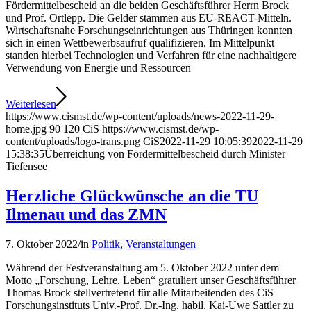
Fördermittelbescheid an die beiden Geschäftsführer Herrn Brock
und Prof. Ortlepp. Die Gelder stammen aus EU-REACT-Mitteln.
Wirtschaftsnahe Forschungseinrichtungen aus Thüringen konnten
sich in einen Wettbewerbsaufruf qualifizieren. Im Mittelpunkt
standen hierbei Technologien und Verfahren für eine nachhaltigere
Verwendung von Energie und Ressourcen
Weiterlesen
https://www.cismst.de/wp-content/uploads/news-2022-11-29-
home.jpg
90
120
CiS
https://www.cismst.de/wp-
content/uploads/logo-trans.png
CiS
2022-11-29 10:05:39
2022-11-29
15:38:35
Überreichung von Fördermittelbescheid durch Minister
Tiefensee
Herzliche Glückwünsche an die TU
Ilmenau und das ZMN
7. Oktober 2022
/
in
Politik
,
Veranstaltungen
Während der Festveranstaltung am 5. Oktober 2022 unter dem
Motto „Forschung, Lehre, Leben“ gratuliert unser Geschäftsführer
Thomas Brock stellvertretend für alle Mitarbeitenden des CiS
Forschungsinstituts Univ.-Prof. Dr.-Ing. habil. Kai-Uwe Sattler zu