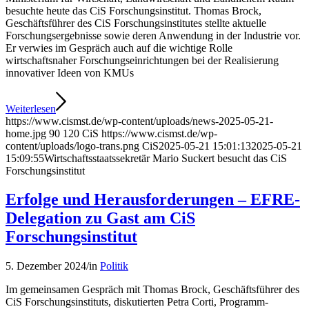
besuchte heute das CiS Forschungsinstitut. Thomas Brock,
Geschäftsführer des CiS Forschungsinstitutes stellte aktuelle
Forschungsergebnisse sowie deren Anwendung in der Industrie vor.
Er verwies im Gespräch auch auf die wichtige Rolle
wirtschaftsnaher Forschungseinrichtungen bei der Realisierung
innovativer Ideen von KMUs
Weiterlesen
https://www.cismst.de/wp-content/uploads/news-2025-05-21-
home.jpg
90
120
CiS
https://www.cismst.de/wp-
content/uploads/logo-trans.png
CiS
2025-05-21 15:01:13
2025-05-21
15:09:55
Wirtschaftsstaatssekretär Mario Suckert besucht das CiS
Forschungsinstitut
Erfolge und Herausforderungen – EFRE-
Delegation zu Gast am CiS
Forschungsinstitut
5. Dezember 2024
/
in
Politik
Im gemeinsamen Gespräch mit Thomas Brock, Geschäftsführer des
CiS Forschungsinstituts, diskutierten Petra Corti, Programm-