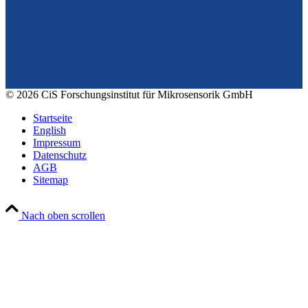
99099 Erfurt
Deutschland
Tel.: +49 361 663 1410
E-Mail: info@cismst.de
© 2026 CiS Forschungsinstitut für Mikrosensorik GmbH
Startseite
English
Impressum
Datenschutz
AGB
Sitemap
Nach oben scrollen