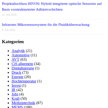
Projektabschluss HIVOS: Hybrid integrierte optische Sensoren auf
Basis vorstrukturierter Adhäsivschichten
15. Juli 2026
Infrarotes Mikrosensorsystem für die Fluidiküberwachung
8. Juli 2026
Kategorien
Analytik
(21)
Automotive
(11)
AVT
(63)
CiS allgemein
(34)
Digitalisierung
(1)
Druck
(73)
Energie
(20)
Hochtemperatur
(1)
Invest
(1)
IR
(42)
Jobs
(4)
Kraft
(50)
Medizintechnik
(87)
MEMS
(188)