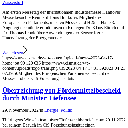
Wasserstoff
Am ersten Messetag der internationalen Industriemesse Hannover
Messe besuchte Reinhard Hans Bütikofer, Mitglied des
Europäischen Parlaments, unseren Messestand H26 in Halle 3.
Angeregt diskutierte er mit unserem Kollegen Dr. Klaus Ettrich und
Dr. Thomas Frank über Anwendungen der Sensorik zur
Unterstützung der Energiewende
Weiterlesen
https://www.cismst.de/wp-content/uploads/news-2023-04-17-
home.jpg
90
120
CiS
https://www.cismst.de/wp-
content/uploads/logo-trans.png
CiS
2023-04-17 14:31:39
2023-04-21
07:39:56
Mitglied des Europäischen Parlamentes besucht den
Messestand des CiS Forschungsinstituts
Überreichung von Fördermittelbescheid
durch Minister Tiefensee
29. November 2022
/
in
Energie
,
Politik
Thüringens Wirtschaftsminister Tiefensee überreichte am 29.11.2022
bei seinem Besuch im CiS Forschungsinstitut einen