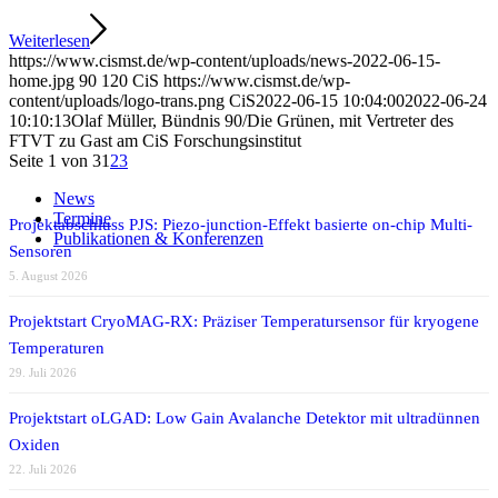
Weiterlesen
https://www.cismst.de/wp-content/uploads/news-2022-06-15-
home.jpg
90
120
CiS
https://www.cismst.de/wp-
content/uploads/logo-trans.png
CiS
2022-06-15 10:04:00
2022-06-24
10:10:13
Olaf Müller, Bündnis 90/Die Grünen, mit Vertreter des
FTVT zu Gast am CiS Forschungsinstitut
Seite 1 von 3
1
2
3
News
Termine
Projektabschluss PJS: Piezo-junction-Effekt basierte on-chip Multi-
Publikationen & Konferenzen
Sensoren
5. August 2026
Projektstart CryoMAG-RX: Präziser Temperatursensor für kryogene
Temperaturen
29. Juli 2026
Projektstart oLGAD: Low Gain Avalanche Detektor mit ultradünnen
Oxiden
22. Juli 2026