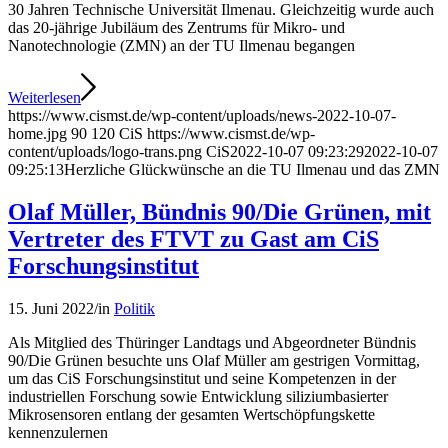
30 Jahren Technische Universität Ilmenau. Gleichzeitig wurde auch
das 20-jährige Jubiläum des Zentrums für Mikro- und
Nanotechnologie (ZMN) an der TU Ilmenau begangen
Weiterlesen
https://www.cismst.de/wp-content/uploads/news-2022-10-07-
home.jpg
90
120
CiS
https://www.cismst.de/wp-
content/uploads/logo-trans.png
CiS
2022-10-07 09:23:29
2022-10-07
09:25:13
Herzliche Glückwünsche an die TU Ilmenau und das ZMN
Olaf Müller, Bündnis 90/Die Grünen, mit
Vertreter des FTVT zu Gast am CiS
Forschungsinstitut
15. Juni 2022
/
in
Politik
Als Mitglied des Thüringer Landtags und Abgeordneter Bündnis
90/Die Grünen besuchte uns Olaf Müller am gestrigen Vormittag,
um das CiS Forschungsinstitut und seine Kompetenzen in der
industriellen Forschung sowie Entwicklung siliziumbasierter
Mikrosensoren entlang der gesamten Wertschöpfungskette
kennenzulernen