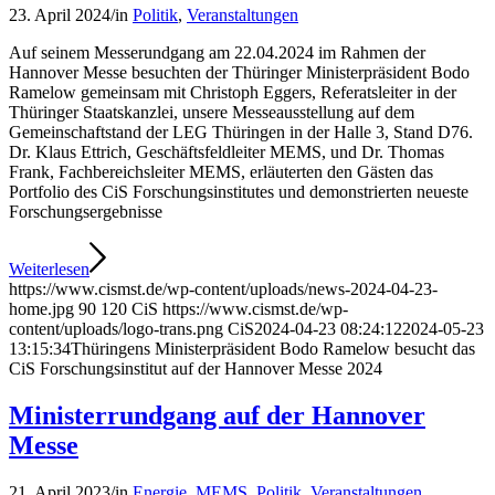
23. April 2024
/
in
Politik
,
Veranstaltungen
Auf seinem Messerundgang am 22.04.2024 im Rahmen der
Hannover Messe besuchten der Thüringer Ministerpräsident Bodo
Ramelow gemeinsam mit Christoph Eggers, Referatsleiter in der
Thüringer Staatskanzlei, unsere Messeausstellung auf dem
Gemeinschaftstand der LEG Thüringen in der Halle 3, Stand D76.
Dr. Klaus Ettrich, Geschäftsfeldleiter MEMS, und Dr. Thomas
Frank, Fachbereichsleiter MEMS, erläuterten den Gästen das
Portfolio des CiS Forschungsinstitutes und demonstrierten neueste
Forschungsergebnisse
Weiterlesen
https://www.cismst.de/wp-content/uploads/news-2024-04-23-
home.jpg
90
120
CiS
https://www.cismst.de/wp-
content/uploads/logo-trans.png
CiS
2024-04-23 08:24:12
2024-05-23
13:15:34
Thüringens Ministerpräsident Bodo Ramelow besucht das
CiS Forschungsinstitut auf der Hannover Messe 2024
Ministerrundgang auf der Hannover
Messe
21. April 2023
/
in
Energie
,
MEMS
,
Politik
,
Veranstaltungen
,