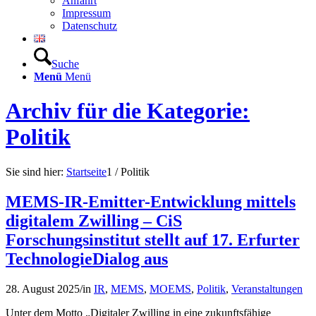
Anfahrt
Impressum
Datenschutz
Suche
Menü
Menü
Archiv für die Kategorie:
Politik
Sie sind hier:
Startseite
1
/
Politik
MEMS-IR-Emitter-Entwicklung mittels
digitalem Zwilling – CiS
Forschungsinstitut stellt auf 17. Erfurter
TechnologieDialog aus
28. August 2025
/
in
IR
,
MEMS
,
MOEMS
,
Politik
,
Veranstaltungen
Unter dem Motto „Digitaler Zwilling in eine zukunftsfähige