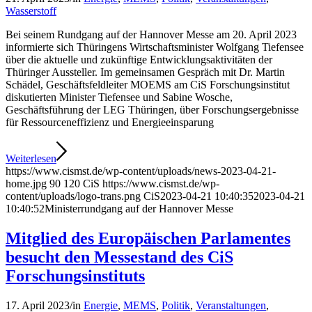
Wasserstoff
Bei seinem Rundgang auf der Hannover Messe am 20. April 2023
informierte sich Thüringens Wirtschaftsminister Wolfgang Tiefensee
über die aktuelle und zukünftige Entwicklungsaktivitäten der
Thüringer Aussteller. Im gemeinsamen Gespräch mit Dr. Martin
Schädel, Geschäftsfeldleiter MOEMS am CiS Forschungsinstitut
diskutierten Minister Tiefensee und Sabine Wosche,
Geschäftsführung der LEG Thüringen, über Forschungsergebnisse
für Ressourceneffizienz und Energieeinsparung
Weiterlesen
https://www.cismst.de/wp-content/uploads/news-2023-04-21-
home.jpg
90
120
CiS
https://www.cismst.de/wp-
content/uploads/logo-trans.png
CiS
2023-04-21 10:40:35
2023-04-21
10:40:52
Ministerrundgang auf der Hannover Messe
Mitglied des Europäischen Parlamentes
besucht den Messestand des CiS
Forschungsinstituts
17. April 2023
/
in
Energie
,
MEMS
,
Politik
,
Veranstaltungen
,