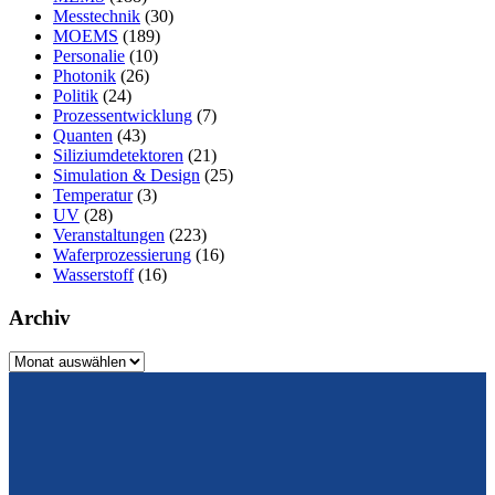
Messtechnik
(30)
MOEMS
(189)
Personalie
(10)
Photonik
(26)
Politik
(24)
Prozessentwicklung
(7)
Quanten
(43)
Siliziumdetektoren
(21)
Simulation & Design
(25)
Temperatur
(3)
UV
(28)
Veranstaltungen
(223)
Waferprozessierung
(16)
Wasserstoff
(16)
Archiv
Archiv
Vom Design zum Prototyping.
Zuverlässig. Langzeitstabil. Präzise.
Konrad-Zuse-Str. 14