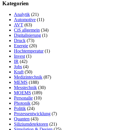
Kategorien
Analytik
(21)
Automotive
(11)
AVT
(63)
CiS allgemein
(34)
Digitalisierung
(1)
Druck
(73)
Energie
(20)
Hochtemperatur
(1)
Invest
(1)
IR
(42)
Jobs
(4)
Kraft
(50)
Medizintechnik
(87)
MEMS
(188)
Messtechnik
(30)
MOEMS
(189)
Personalie
(10)
Photonik
(26)
Politik
(24)
Prozessentwicklung
(7)
Quanten
(43)
Siliziumdetektoren
(21)
Simulation & Design
(25)