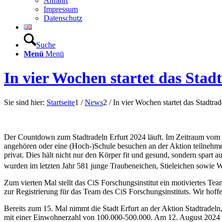
Anfahrt
Impressum
Datenschutz
Suche
Menü
Menü
In vier Wochen startet das Stad
Sie sind hier:
Startseite
1
/
News
2
/
In vier Wochen startet das Stadtra
Der Countdown zum Stadtradeln Erfurt 2024 läuft. Im Zeitraum vom 12
angehören oder eine (Hoch-)Schule besuchen an der Aktion teilnehmen
privat. Dies hält nicht nur den Körper fit und gesund, sondern spart
wurden im letzten Jahr 581 junge Traubeneichen, Stieleichen sowie W
Zum vierten Mal stellt das CiS Forschungsinstitut ein motiviertes 
zur Registrierung für das Team des CiS Forschungsinstituts. Wir ho
Bereits zum 15. Mal nimmt die Stadt Erfurt an der Aktion Stadtradel
mit einer Einwohnerzahl von 100.000-500.000. Am 12. August 2024 st