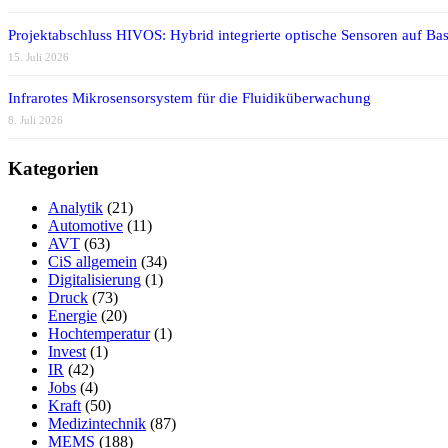
Projektabschluss HIVOS: Hybrid integrierte optische Sensoren auf Bas
15. Juli 2026
Infrarotes Mikrosensorsystem für die Fluidiküberwachung
8. Juli 2026
Kategorien
Analytik
(21)
Automotive
(11)
AVT
(63)
CiS allgemein
(34)
Digitalisierung
(1)
Druck
(73)
Energie
(20)
Hochtemperatur
(1)
Invest
(1)
IR
(42)
Jobs
(4)
Kraft
(50)
Medizintechnik
(87)
MEMS
(188)