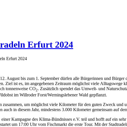
tradeln Erfurt 2024
deln Erfurt 2024
. August bis zum 1. September dürfen alle Bürgerinnen und Bürger der 
. Ziel ist es, im angegebenen Zeitraum möglichst viele Alltagswege kl
 auch tonnenweise CO
. Zusätzlich spendet das Umwelt- und Naturschut
2
ildobst im Willroder Forst/Werningslebener Wald gepflanzt.
Team zusammen, um möglichst viele Kilometer für den guten Zweck und 
ffen auch in diesem Jahr, mindestens 3.000 Kilometer gemeinsam auf d
n, einer Kampagne des Klima-Bündnisses e.V. teil und hofft auf ein s
artet um 17:00 Uhr vom Fischmarkt die erste Tour. Mit der Stadtrade