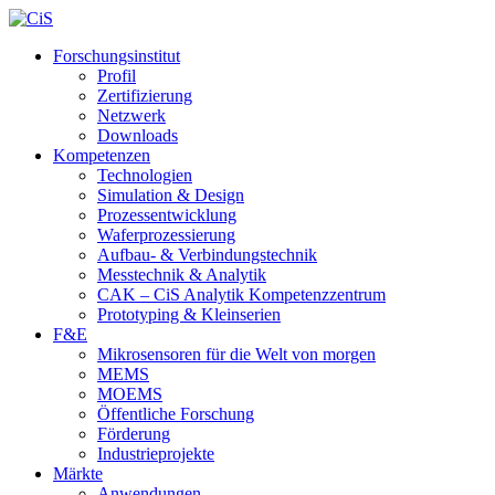
Forschungsinstitut
Profil
Zertifizierung
Netzwerk
Downloads
Kompetenzen
Technologien
Simulation & Design
Prozessentwicklung
Waferprozessierung
Aufbau- & Verbindungstechnik
Messtechnik & Analytik
CAK – CiS Analytik Kompetenzzentrum
Prototyping & Kleinserien
F&E
Mikrosensoren für die Welt von morgen
MEMS
MOEMS
Öffentliche Forschung
Förderung
Industrieprojekte
Märkte
Anwendungen