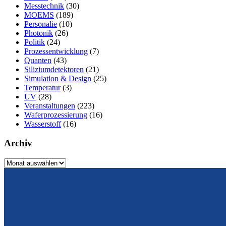
Messtechnik
(30)
MOEMS
(189)
Personalie
(10)
Photonik
(26)
Politik
(24)
Prozessentwicklung
(7)
Quanten
(43)
Siliziumdetektoren
(21)
Simulation & Design
(25)
Temperatur
(3)
UV
(28)
Veranstaltungen
(223)
Waferprozessierung
(16)
Wasserstoff
(16)
Archiv
Archiv
Vom Design zum Prototyping.
Zuverlässig. Langzeitstabil. Präzise.