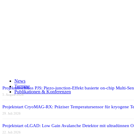
CiS
allgemein
Teilen auf Facebook
Teilen auf X
Auf WhatsApp teilen
Teilen auf LinkedIn
News
Per E-Mail teilen
Termine
Projektabschluss PJS: Piezo-junction-Effekt basierte on-chip Multi-Se
Publikationen & Konferenzen
5. August 2026
Projektstart CryoMAG-RX: Präziser Temperatursensor für kryogene T
29. Juli 2026
Projektstart oLGAD: Low Gain Avalanche Detektor mit ultradünnen 
22. Juli 2026