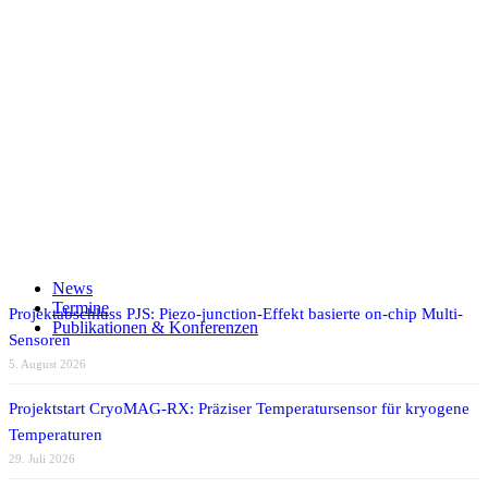
AVT
MOEMS
Photonik
UV
Veranstaltungen
Teilen auf Facebook
Teilen auf X
Auf WhatsApp teilen
Teilen auf LinkedIn
News
Per E-Mail teilen
Termine
Projektabschluss PJS: Piezo-junction-Effekt basierte on-chip Multi-
Publikationen & Konferenzen
Sensoren
5. August 2026
Projektstart CryoMAG-RX: Präziser Temperatursensor für kryogene
Temperaturen
29. Juli 2026