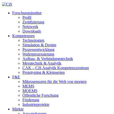
Forschungsinstitut
Profil
Zertifizierung
Netzwerk
Downloads
Kompetenzen
Technologien
Simulation & Design
Prozessentwicklung
Waferprozessierung
Aufbau- & Verbindungstechnik
Messtechnik & Analytik
CAK – CiS Analytik Kompetenzzentrum
Prototyping & Kleinserien
F&E
Mikrosensoren für die Welt von morgen
MEMS
MOEMS
Öffentliche Forschung
Förderung
Industrieprojekte
Märkte
Anwendungen