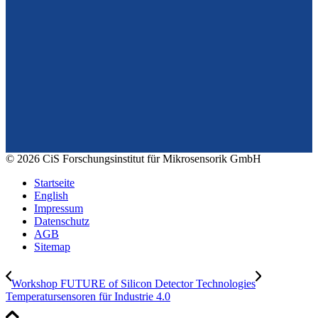
Vom Design zum Prototyping.
Zuverlässig. Langzeitstabil. Präzise.
Konrad-Zuse-Str. 14
99099 Erfurt
Deutschland
Tel.: +49 361 663 1410
E-Mail: info@cismst.de
© 2026 CiS Forschungsinstitut für Mikrosensorik GmbH
Startseite
English
Impressum
Datenschutz
AGB
Sitemap
Workshop FUTURE of Silicon Detector Technologies
Temperatursensoren für Industrie 4.0