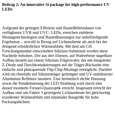
Beitrag 2: An innovative Si package for high-performance UV
LEDs
Aufgrund der geringen Effizienz und Bauteillebensdauer von
verfügbaren UVB und UVC- LEDs, erreichen etablierte
Montagetechnologien und Bauteilhausungen nur unbefriedigende
Ergebnisse – sowohl in Bezug auf Lichtausbeute als auch bei der
dringend erforderlichen Wärmeabfuhr. Mit dem am CiS
Forschungsinstitut entwickelten Silizium-Submount werden diese
Nachteile behoben. Der aus drei Ebenen, auf Waferebene stapelbare
Aufbau besteht aus einem Silizium-Trägerwafer, der mit integrierter
Z-Diode und Durchkontaktierungen auf die Träger-Rückseite eine
einfache und platzsparende Flip-Chip-Montage ermöglicht. Darüber
wird ein ebenfalls auf Siliziumträger gefertigter und UV-stabilisierter
Aluminium Reflektor montiert. Eine hermetisch dichte Hausung
sowie die Parallelisierung der LED-Strahlung wird durch eine
darauf montierte Fresnel-Quarzoptik erreicht. Insgesamt erreicht der
Aufbau eine um Faktor 3 gesteigerte Lichtausbeute bei gleichzeitig
exzellenter Wärmeabfuhr und minimaler Baugröße für hohe
Packungsdichten.