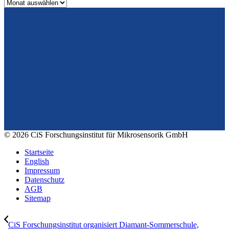
Archiv
Vom Design zum Prototyping.
Zuverlässig. Langzeitstabil. Präzise.
Konrad-Zuse-Str. 14
99099 Erfurt
Deutschland
Tel.: +49 361 663 1410
E-Mail: info@cismst.de
© 2026 CiS Forschungsinstitut für Mikrosensorik GmbH
Startseite
English
Impressum
Datenschutz
AGB
Sitemap
CiS Forschungsinstitut organisiert Diamant-Sommerschule,