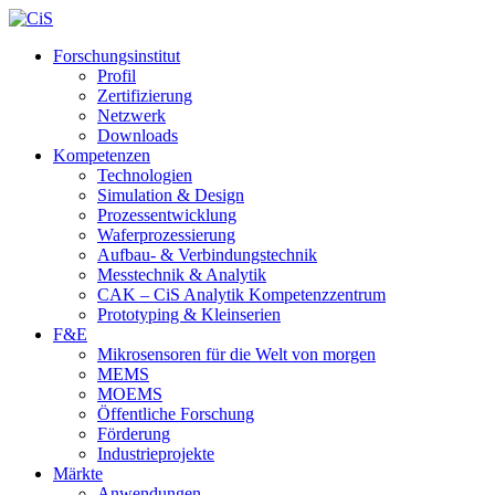
Forschungsinstitut
Profil
Zertifizierung
Netzwerk
Downloads
Kompetenzen
Technologien
Simulation & Design
Prozessentwicklung
Waferprozessierung
Aufbau- & Verbindungstechnik
Messtechnik & Analytik
CAK – CiS Analytik Kompetenzzentrum
Prototyping & Kleinserien
F&E
Mikrosensoren für die Welt von morgen
MEMS
MOEMS
Öffentliche Forschung
Förderung
Industrieprojekte
Märkte
Anwendungen