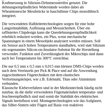
Kraftmessung in Silizium-Dehnmessstreifen genutzt. Die
dehnungsempfindlichen Widerstände werden dabei als
Wheatstonesche Messbrücke in hauchdünne Chips monolithisch
integriert.
Die verwendeten Halbleitertechnologien sorgen für eine hohe
Langzeitstabilität, Auflösung und Messsicherheit. Über ein
raffiniertes Chipdesign kann die Querdehnungsempfindlichkeit
erheblich reduziert werden, ein Plus, wenn mechanische
Spannungen in einem Messobjekt analysiert werden müssen. Soll
ein Sensor auch hohen Temperaturen standhalten, wird statt Silizium
ein sogenanntes Silicon-on-Insulator-Substrat für die Herstellung
verwendet. Funktion und Zuverlässigkeit des Mikrochips sind dann
auch bei Temperaturen bis 300°C erreichbar.
Die nur 0,5 mm x 0,5 mm x 0,015 mm kleinen DMS-Chips werden
nach dem Vereinzeln per Pick & Place und auf die Anwendung
zugeschnittenen Fügetechniken mit dem elastischen
Verformungskörper, wie z.B. Edelstahl, Titan oder Aluminium
verbunden.
Klassische Klebeverfahren sind in der Medizintechnik häufig nicht
nutzbar, da die dafür verwendeten Fügematerialien temperatur- und
feuchteempfindlich sind und somit die Stabilität des elektrischen
Signals beeinflusst wird. Montagetechnologien wie das Aufglasen,
das Silber-Sintern oder Fügen auf Basis von reaktiven