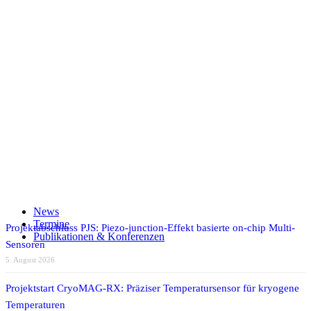
AVT
Druck
Kraft
Medizintechnik
MEMS
Messtechnik
Si-
DMS
SiStGAP
Teilen auf Facebook
Teilen auf X
Auf WhatsApp teilen
Teilen auf LinkedIn
News
Per E-Mail teilen
Termine
Projektabschluss PJS: Piezo-junction-Effekt basierte on-chip Multi-
Publikationen & Konferenzen
Sensoren
5. August 2026
Projektstart CryoMAG-RX: Präziser Temperatursensor für kryogene
Temperaturen