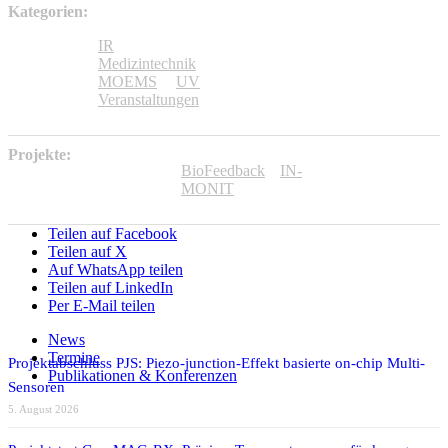
Kategorien:
IR
Medizintechnik
MOEMS
UV
Veranstaltungen
Projekte:
BioFeedback
IN-
MONIT
Teilen auf Facebook
Teilen auf X
Auf WhatsApp teilen
Teilen auf LinkedIn
Per E-Mail teilen
News
Termine
Projektabschluss PJS: Piezo-junction-Effekt basierte on-chip Multi-
Publikationen & Konferenzen
Sensoren
5. August 2026