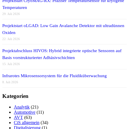
Projektstart CryoMAG-RX: Präziser Temperatursensor für kryogene
Temperaturen
29. Juli 2026
Projektstart oLGAD: Low Gain Avalanche Detektor mit ultradünnen
Oxiden
22. Juli 2026
Projektabschluss HIVOS: Hybrid integrierte optische Sensoren auf
Basis vorstrukturierter Adhäsivschichten
15. Juli 2026
Infrarotes Mikrosensorsystem für die Fluidiküberwachung
8. Juli 2026
Kategorien
Analytik
(21)
Automotive
(11)
AVT
(63)
CiS allgemein
(34)
Digitalisierung
(1)