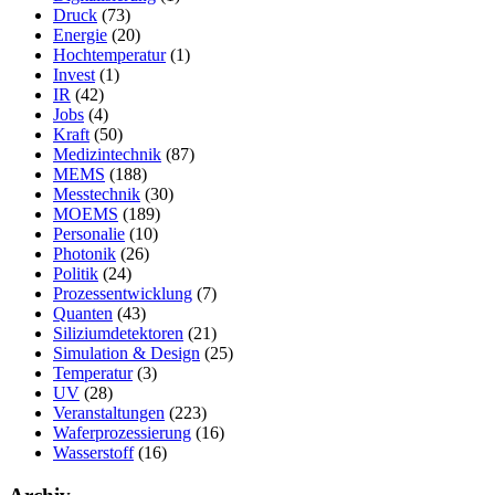
Druck
(73)
Energie
(20)
Hochtemperatur
(1)
Invest
(1)
IR
(42)
Jobs
(4)
Kraft
(50)
Medizintechnik
(87)
MEMS
(188)
Messtechnik
(30)
MOEMS
(189)
Personalie
(10)
Photonik
(26)
Politik
(24)
Prozessentwicklung
(7)
Quanten
(43)
Siliziumdetektoren
(21)
Simulation & Design
(25)
Temperatur
(3)
UV
(28)
Veranstaltungen
(223)
Waferprozessierung
(16)
Wasserstoff
(16)