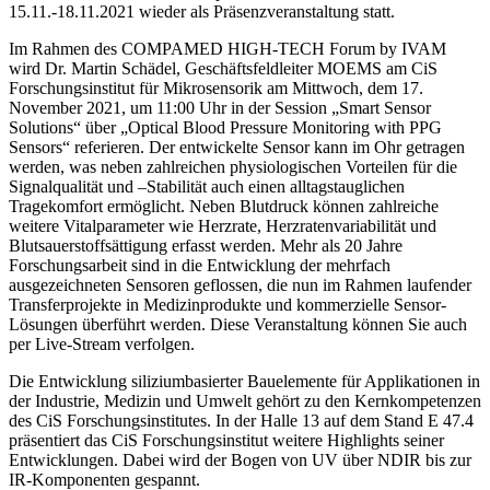
15.11.-18.11.2021 wieder als Präsenzveranstaltung statt.
Im Rahmen des COMPAMED HIGH-TECH Forum by IVAM
wird Dr. Martin Schädel, Geschäftsfeldleiter MOEMS am CiS
Forschungsinstitut für Mikrosensorik am Mittwoch, dem 17.
November 2021, um 11:00 Uhr in der Session „Smart Sensor
Solutions“ über „Optical Blood Pressure Monitoring with PPG
Sensors“ referieren. Der entwickelte Sensor kann im Ohr getragen
werden, was neben zahlreichen physiologischen Vorteilen für die
Signalqualität und –Stabilität auch einen alltagstauglichen
Tragekomfort ermöglicht. Neben Blutdruck können zahlreiche
weitere Vitalparameter wie Herzrate, Herzratenvariabilität und
Blutsauerstoffsättigung erfasst werden. Mehr als 20 Jahre
Forschungsarbeit sind in die Entwicklung der mehrfach
ausgezeichneten Sensoren geflossen, die nun im Rahmen laufender
Transferprojekte in Medizinprodukte und kommerzielle Sensor-
Lösungen überführt werden. Diese Veranstaltung können Sie auch
per Live-Stream verfolgen.
Die Entwicklung siliziumbasierter Bauelemente für Applikationen in
der Industrie, Medizin und Umwelt gehört zu den Kernkompetenzen
des CiS Forschungsinstitutes. In der Halle 13 auf dem Stand E 47.4
präsentiert das CiS Forschungsinstitut weitere Highlights seiner
Entwicklungen. Dabei wird der Bogen von UV über NDIR bis zur
IR-Komponenten gespannt.