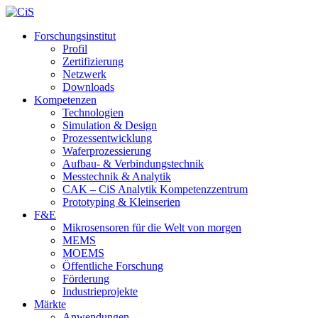
Forschungsinstitut
Profil
Zertifizierung
Netzwerk
Downloads
Kompetenzen
Technologien
Simulation & Design
Prozessentwicklung
Waferprozessierung
Aufbau- & Verbindungstechnik
Messtechnik & Analytik
CAK – CiS Analytik Kompetenzzentrum
Prototyping & Kleinserien
F&E
Mikrosensoren für die Welt von morgen
MEMS
MOEMS
Öffentliche Forschung
Förderung
Industrieprojekte
Märkte
Anwendungen