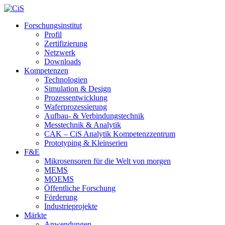
Forschungsinstitut
Profil
Zertifizierung
Netzwerk
Downloads
Kompetenzen
Technologien
Simulation & Design
Prozessentwicklung
Waferprozessierung
Aufbau- & Verbindungstechnik
Messtechnik & Analytik
CAK – CiS Analytik Kompetenzzentrum
Prototyping & Kleinserien
F&E
Mikrosensoren für die Welt von morgen
MEMS
MOEMS
Öffentliche Forschung
Förderung
Industrieprojekte
Märkte
Anwendungen