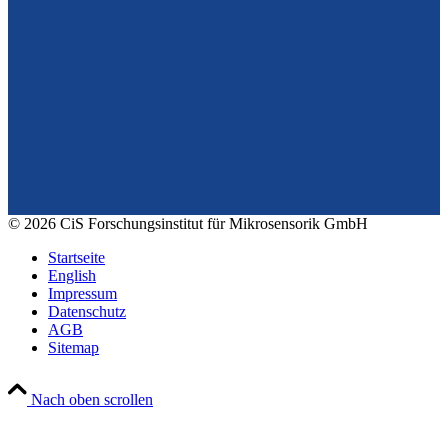
Vom Design zum Prototyping.
Zuverlässig. Langzeitstabil. Präzise.
Konrad-Zuse-Str. 14
99099 Erfurt
Deutschland
Tel.: +49 361 663 1410
E-Mail: info@cismst.de
© 2026 CiS Forschungsinstitut für Mikrosensorik GmbH
Startseite
English
Impressum
Datenschutz
AGB
Sitemap
Nach oben scrollen