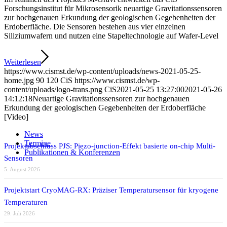
Forschungsinstitut für Mikrosensorik neuartige Gravitationssensoren
zur hochgenauen Erkundung der geologischen Gegebenheiten der
Erdoberfläche. Die Sensoren bestehen aus vier einzelnen
Siliziumwafern und nutzen eine Stapeltechnologie auf Wafer-Level
Weiterlesen
https://www.cismst.de/wp-content/uploads/news-2021-05-25-
home.jpg
90
120
CiS
https://www.cismst.de/wp-
content/uploads/logo-trans.png
CiS
2021-05-25 13:27:00
2021-05-26
14:12:18
Neuartige Gravitationssensoren zur hochgenauen
Erkundung der geologischen Gegebenheiten der Erdoberfläche
[Video]
News
Termine
Projektabschluss PJS: Piezo-junction-Effekt basierte on-chip Multi-
Publikationen & Konferenzen
Sensoren
5. August 2026
Projektstart CryoMAG-RX: Präziser Temperatursensor für kryogene
Temperaturen
29. Juli 2026