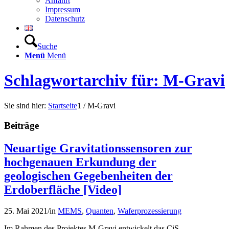
Anfahrt
Impressum
Datenschutz
Suche
Menü
Menü
Schlagwortarchiv für: M-Gravi
Sie sind hier:
Startseite
1
/
M-Gravi
Beiträge
Neuartige Gravitationssensoren zur
hochgenauen Erkundung der
geologischen Gegebenheiten der
Erdoberfläche [Video]
25. Mai 2021
/
in
MEMS
,
Quanten
,
Waferprozessierung
Im Rahmen des Projektes M-Gravi entwickelt das CiS