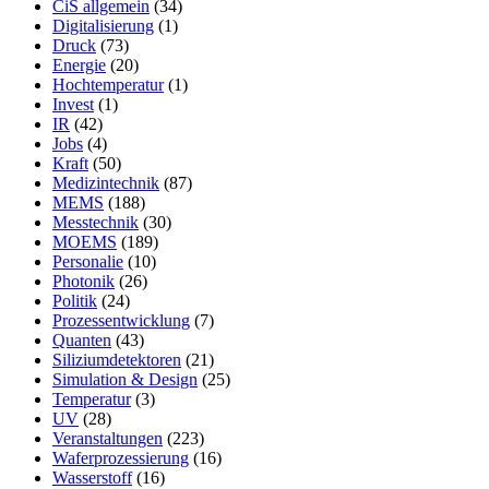
CiS allgemein
(34)
Digitalisierung
(1)
Druck
(73)
Energie
(20)
Hochtemperatur
(1)
Invest
(1)
IR
(42)
Jobs
(4)
Kraft
(50)
Medizintechnik
(87)
MEMS
(188)
Messtechnik
(30)
MOEMS
(189)
Personalie
(10)
Photonik
(26)
Politik
(24)
Prozessentwicklung
(7)
Quanten
(43)
Siliziumdetektoren
(21)
Simulation & Design
(25)
Temperatur
(3)
UV
(28)
Veranstaltungen
(223)
Waferprozessierung
(16)
Wasserstoff
(16)