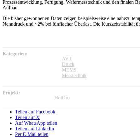
Prozessentwicklung, Fertigung, Wafermesstechnik und den finalen Bau
Aufbau.
Die bisher gewonnenen Daten zeigen beispielsweise eine nahezu tem
Nenndruck und ~2% bei fünffacher Überlast. Die Kurzzeitstabilität üb
Kategorien:
AVT
Druck
MEMS
Messtechnik
Projekt:
HotDru
Teilen auf Facebook
Teilen auf X
Auf WhatsApp teilen
Teilen auf LinkedIn
Per E-Mail teilen