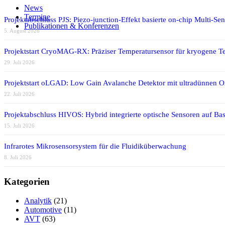
News
Termine
Projektabschluss PJS: Piezo-junction-Effekt basierte on-chip Multi-Se
Publikationen & Konferenzen
5. August 2026
Projektstart CryoMAG-RX: Präziser Temperatursensor für kryogene T
29. Juli 2026
Projektstart oLGAD: Low Gain Avalanche Detektor mit ultradünnen 
22. Juli 2026
Projektabschluss HIVOS: Hybrid integrierte optische Sensoren auf Bas
15. Juli 2026
Infrarotes Mikrosensorsystem für die Fluidiküberwachung
8. Juli 2026
Kategorien
Analytik
(21)
Automotive
(11)
AVT
(63)