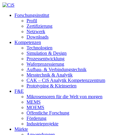
Forschungsinstitut
Profil
Zertifizierung
Netzwerk
Downloads
Kompetenzen
Technologien
Simulation & Design
Prozessentwicklung
Waferprozessierung
Aufbau- & Verbindungstechnik
Messtechnik & Analytik
CAK – CiS Analytik Kompetenzzentrum
Prototyping & Kleinserien
F&E
Mikrosensoren für die Welt von morgen
MEMS
MOEMS
Öffentliche Forschung
Förderung
Industrieprojekte
Märkte
Anwendungen