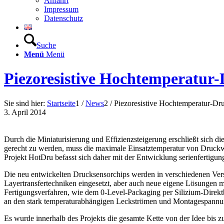
Anfahrt
Impressum
Datenschutz
Suche
Menü
Menü
Piezoresistive Hochtemperatur
Sie sind hier:
Startseite
1
/
News
2
/
Piezoresistive Hochtemperatur-Dr
3. April 2014
Durch die Miniaturisierung und Effizienzsteigerung erschließt sic
gerecht zu werden, muss die maximale Einsatztemperatur von Druckw
Projekt HotDru befasst sich daher mit der Entwicklung serienfertigu
Die neu entwickelten Drucksensorchips werden in verschiedenen Vers
Layertransfertechniken eingesetzt, aber auch neue eigene Lösungen m
Fertigungsverfahren, wie dem 0-Level-Packaging per Silizium-Direkt
an den stark temperaturabhängigen Leckströmen und Montagespannung
Es wurde innerhalb des Projekts die gesamte Kette von der Idee bis