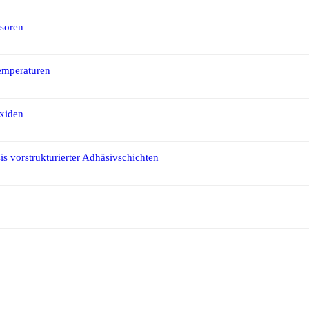
nsoren
emperaturen
Oxiden
is vorstrukturierter Adhäsivschichten