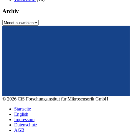
Archiv
Archiv
Vom Design zum Prototyping.
Zuverlässig. Langzeitstabil. Präzise.
Konrad-Zuse-Str. 14
99099 Erfurt
Deutschland
Tel.: +49 361 663 1410
E-Mail: info@cismst.de
© 2026 CiS Forschungsinstitut für Mikrosensorik GmbH
Startseite
English
Impressum
Datenschutz
AGB