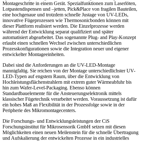
Montageschritte in einem Gerät. Spezialfunktionen zum Laserlöten,
Lotpastendispensen und –jetten, Pick&Place von fragilen Bauteilen,
eine hochgenaue und trotzdem schnelle Justage von UV-LEDs,
innovative Fügeprozessen wie Thermosonicbonden können mit
dieser Plattform realisiert werden. Die Einzelprozesse werden
während der Entwicklung separat qualifiziert und später
automatisiert abgearbeitet. Das sogenannte Plug- and Play-Konzept
erlaubt einen schnellen Wechsel zwischen unterschiedlichen
Prozesskonfigurationen sowie die Integration neuer und eigener
entwickelter Montageeinheiten.
Dabei sind die Anforderungen an die UV-LED-Montage
mannigfaltig. Sie reichen von der Montage unterschiedlichster UV-
LED-Typen auf engstem Raum, über die Entwicklung von
Hochleistungsflächenstrahlern mit extrem guter Wärmeabfuhr bis
hin zum Wafer-Level-Packaging. Ebenso können
Standardbauelemente für die Ansteuerungselektronik mittels
klassischer Fügetechnik verarbeitet werden. Voraussetzung ist dafür
ein hohes Maß an Flexibilität in der Prozessfolge sowie in der
Peripherie des Mikromontagecenters.
Die Forschungs- und Entwicklungsleistungen der CiS
Forschungsinstitut für Mikrosensorik GmbH setzen mit diesen
Möglichkeiten einen neuen Meilenstein für die schnelle Übertragung
und Aufskalierung der entwickelten Prozesse in ein industrielles