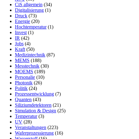
CiS allgemein
(34)
Digitalisierung
(1)
Druck
(73)
Energie
(20)
Hochtemperatur
(1)
Invest
(1)
IR
(42)
Jobs
(4)
Kraft
(50)
Medizintechnik
(87)
MEMS
(188)
Messtechnik
(30)
MOEMS
(189)
Personalie
(10)
Photonik
(26)
Politik
(24)
Prozessentwicklung
(7)
Quanten
(43)
Siliziumdetektoren
(21)
Simulation & Design
(25)
Temperatur
(3)
UV
(28)
Veranstaltungen
(223)
Waferprozessierung
(16)
Wasserstoff
(16)