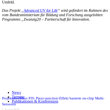
Umfeld.
Das Projekt „
Advanced UV for Life
“ wird gefördert im Rahmen des
vom Bundesministerium für Bildung und Forschung ausgelobten
Programms „Zwanzig20 – Partnerschaft für Innovation.
AVT
MOEMS
UV
Teilen auf Facebook
Teilen auf X
Auf WhatsApp teilen
Teilen auf LinkedIn
News
Per E-Mail teilen
Termine
Projektabschluss PJS: Piezo-junction-Effekt basierte on-chip Multi-
Publikationen & Konferenzen
Sensoren
5. August 2026