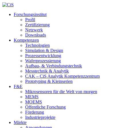
Forschungsinstitut
Profil
Zertifizierung
Netzwerk
Downloads
Kompetenzen
Technologien
Simulation & Design
Prozessentwicklung
Waferprozessierung
Aufbau- & Verbindungstechnik
Messtechnik & Analytik
CAK – CiS Analytik Kompetenzzentrum
Prototyping & Kleinserien
F&E
Mikrosensoren für die Welt von morgen
MEMS
MOEMS
Öffentliche Forschung
Förderung
Industrieprojekte
Märkte
Anwendungen