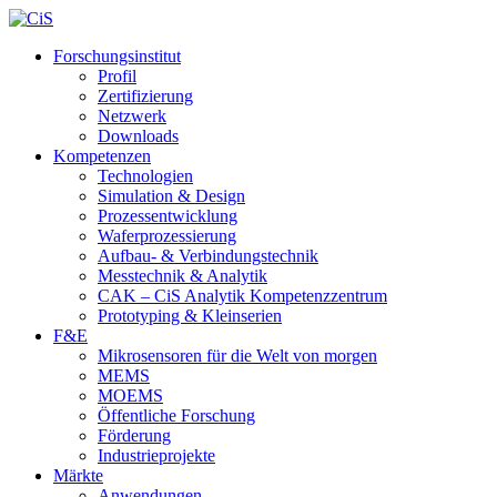
Forschungsinstitut
Profil
Zertifizierung
Netzwerk
Downloads
Kompetenzen
Technologien
Simulation & Design
Prozessentwicklung
Waferprozessierung
Aufbau- & Verbindungstechnik
Messtechnik & Analytik
CAK – CiS Analytik Kompetenzzentrum
Prototyping & Kleinserien
F&E
Mikrosensoren für die Welt von morgen
MEMS
MOEMS
Öffentliche Forschung
Förderung
Industrieprojekte
Märkte
Anwendungen