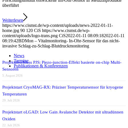
Forschungsinstitut entwickelte Im-Ohr-Sensor in Medizinprodukte
überführt
Weiterlesen
https://www.cismst.de/wp-content/uploads/news-2022-01-11-
home.jpg
90
120
CiS
https://www.cismst.de/wp-
content/uploads/logo-trans.png
CiS
2022-01-11 08:09:18
2022-01-11
08:19:42
BDMon – Vitalmonitoring- In-Ohr-Sensor für das nicht-
invasive Schlag-zu-Schlag-Blutdruckmonitoring
News
Termine
Projektabschluss PJS: Piezo-junction-Effekt basierte on-chip Multi-
Publikationen & Konferenzen
Sensoren
5. August 2026
Projektstart CryoMAG-RX: Präziser Temperatursensor für kryogene
Temperaturen
29. Juli 2026
Projektstart oLGAD: Low Gain Avalanche Detektor mit ultradünnen
Oxiden
22. Juli 2026