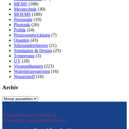
MEMS
(188)
Messtechnik
(30)
MOEMS
(189)
Personalie
(10)
Photonik
(26)
Politik
(24)
Prozessentwicklung
(7)
Quanten
(43)
Siliziumdetektoren
(21)
Simulation & Design
(25)
Temperatur
(3)
UV
(28)
Veranstaltungen
(223)
Waferprozessierung
(16)
Wasserstoff
(16)
Archiv
Archiv
Vom Design zum Prototyping.
Zuverlässig. Langzeitstabil. Präzise.