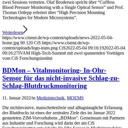
zwei Sessions vertreten. Olaf Brodersen spricht über “Cuffless
Blood Pressure Monitoring with a Single Optical Sensor” und Prof.
Thomas Ortlepp referiert über “High Precision Mounting
Technologies for Modern Microsystems”.
Weiterlesen
https://www.cismst.de/wp-content/uploads/news-2022-05-04-
home.jpg
90
120
CiS
https://www.cismst.de/wp-
content/uploads/logo-trans.png
CiS
2022-05-04 09:16:19
2022-05-04
09:16:27
IVAM High-Tech-Summit mit zwei spannenden Vorträgen
vom CiS Forschungsinstitut
BDMon – Vitalmonitoring- In-Ohr-
Sensor für das nicht-invasive Schlag-zu-
Schlag-Blutdruckmonitoring
11. Januar 2022
/
in
Medizintechnik
,
MOEMS
Die nichtinvasive, manschettenfreie und alltagstaugliche Erfassung
des Blutdrucks ist eines der zentralen Ziele des im Januar 2022
gestarteten ZIM-Vorvorhabens „BDMon“. Gemeinsam mit Partnern
aus Industrie und Forschung wird darin der am CiS