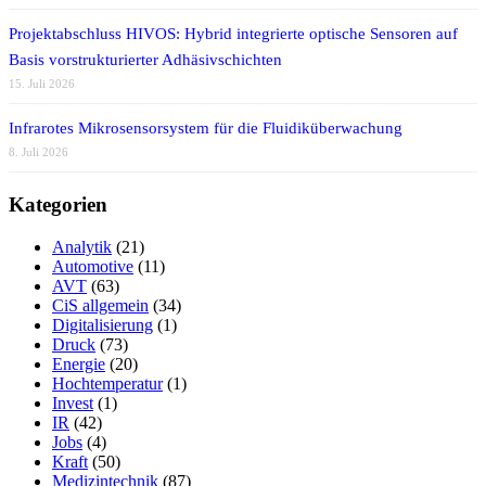
Projektabschluss HIVOS: Hybrid integrierte optische Sensoren auf
Basis vorstrukturierter Adhäsivschichten
15. Juli 2026
Infrarotes Mikrosensorsystem für die Fluidiküberwachung
8. Juli 2026
Kategorien
Analytik
(21)
Automotive
(11)
AVT
(63)
CiS allgemein
(34)
Digitalisierung
(1)
Druck
(73)
Energie
(20)
Hochtemperatur
(1)
Invest
(1)
IR
(42)
Jobs
(4)
Kraft
(50)
Medizintechnik
(87)