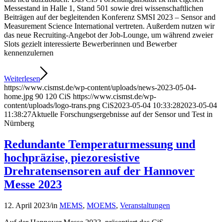
Messestand in Halle 1, Stand 501 sowie drei wissenschaftlichen
Beiträgen auf der begleitenden Konferenz SMSI 2023 – Sensor and
Measurement Science International vertreten. Außerdem nutzen wir
das neue Recruiting-Angebot der Job-Lounge, um während zweier
Slots gezielt interessierte Bewerberinnen und Bewerber
kennenzulernen
Weiterlesen
https://www.cismst.de/wp-content/uploads/news-2023-05-04-
home.jpg
90
120
CiS
https://www.cismst.de/wp-
content/uploads/logo-trans.png
CiS
2023-05-04 10:33:28
2023-05-04
11:38:27
Aktuelle Forschungsergebnisse auf der Sensor und Test in
Nürnberg
Redundante Temperaturmessung und
hochpräzise, piezoresistive
Drehratensensoren auf der Hannover
Messe 2023
12. April 2023
/
in
MEMS
,
MOEMS
,
Veranstaltungen