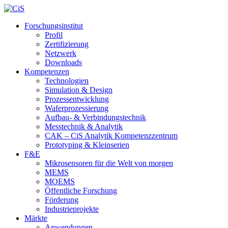
Forschungsinstitut
Profil
Zertifizierung
Netzwerk
Downloads
Kompetenzen
Technologien
Simulation & Design
Prozessentwicklung
Waferprozessierung
Aufbau- & Verbindungstechnik
Messtechnik & Analytik
CAK – CiS Analytik Kompetenzzentrum
Prototyping & Kleinserien
F&E
Mikrosensoren für die Welt von morgen
MEMS
MOEMS
Öffentliche Forschung
Förderung
Industrieprojekte
Märkte
Anwendungen