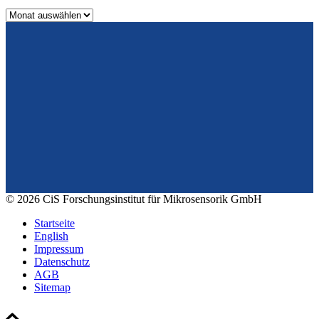
Archiv
Vom Design zum Prototyping.
Zuverlässig. Langzeitstabil. Präzise.
Konrad-Zuse-Str. 14
99099 Erfurt
Deutschland
Tel.: +49 361 663 1410
E-Mail: info@cismst.de
© 2026 CiS Forschungsinstitut für Mikrosensorik GmbH
Startseite
English
Impressum
Datenschutz
AGB
Sitemap