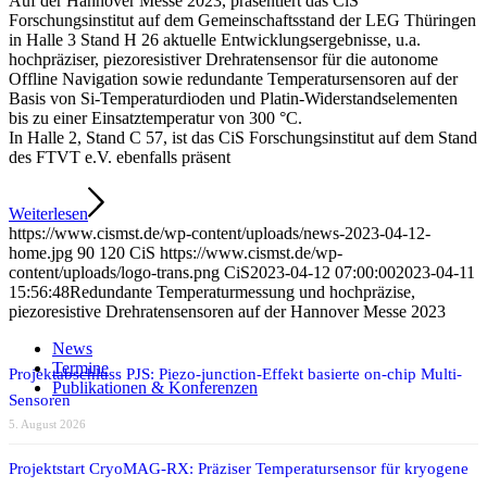
Auf der Hannover Messe 2023, präsentiert das CiS
Forschungsinstitut auf dem Gemeinschaftsstand der LEG Thüringen
in Halle 3 Stand H 26 aktuelle Entwicklungsergebnisse, u.a.
hochpräziser, piezoresistiver Drehratensensor für die autonome
Offline Navigation sowie redundante Temperatursensoren auf der
Basis von Si-Temperaturdioden und Platin-Widerstandselementen
bis zu einer Einsatztemperatur von 300 °C.
In Halle 2, Stand C 57, ist das CiS Forschungsinstitut auf dem Stand
des FTVT e.V. ebenfalls präsent
Weiterlesen
https://www.cismst.de/wp-content/uploads/news-2023-04-12-
home.jpg
90
120
CiS
https://www.cismst.de/wp-
content/uploads/logo-trans.png
CiS
2023-04-12 07:00:00
2023-04-11
15:56:48
Redundante Temperaturmessung und hochpräzise,
piezoresistive Drehratensensoren auf der Hannover Messe 2023
News
Termine
Projektabschluss PJS: Piezo-junction-Effekt basierte on-chip Multi-
Publikationen & Konferenzen
Sensoren
5. August 2026
Projektstart CryoMAG-RX: Präziser Temperatursensor für kryogene