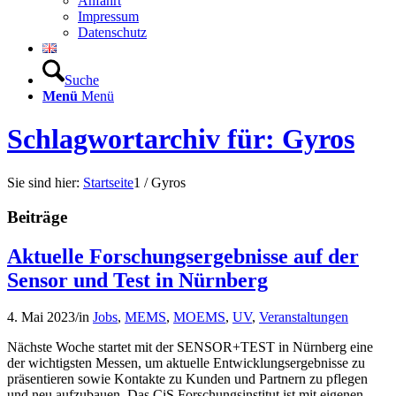
Anfahrt
Impressum
Datenschutz
Suche
Menü
Menü
Schlagwortarchiv für: Gyros
Sie sind hier:
Startseite
1
/
Gyros
Beiträge
Aktuelle Forschungsergebnisse auf der
Sensor und Test in Nürnberg
4. Mai 2023
/
in
Jobs
,
MEMS
,
MOEMS
,
UV
,
Veranstaltungen
Nächste Woche startet mit der SENSOR+TEST in Nürnberg eine
der wichtigsten Messen, um aktuelle Entwicklungsergebnisse zu
präsentieren sowie Kontakte zu Kunden und Partnern zu pflegen
und neu aufzubauen. Das CiS Forschungsinstitut ist mit eigenen