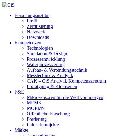
Forschungsinstitut
Profil
Zertifizierung
Netzwerk
Downloads
Kompetenzen
Technologien
Simulation & Design
Prozessentwicklung
Waferprozessierung
Aufbau- & Verbindungstechnik
Messtechnik & Analytik
CAK – CiS Analytik Kompetenzzentrum
Prototyping & Kleinserien
F&E
Mikrosensoren für die Welt von morgen
MEMS
MOEMS
Öffentliche Forschung
Förderung
Industrieprojekte
Märkte
Anwendungen