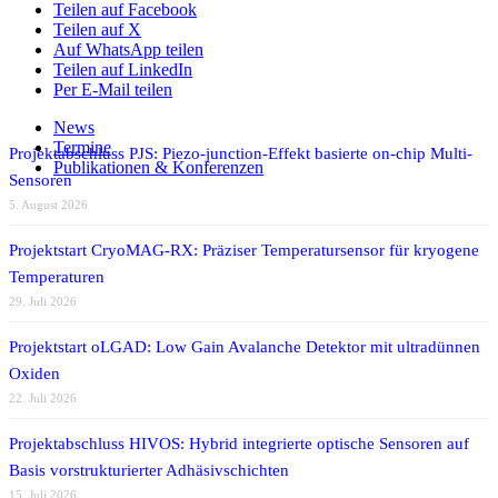
Teilen auf Facebook
Teilen auf X
Auf WhatsApp teilen
Teilen auf LinkedIn
Per E-Mail teilen
News
Termine
Projektabschluss PJS: Piezo-junction-Effekt basierte on-chip Multi-
Publikationen & Konferenzen
Sensoren
5. August 2026
Projektstart CryoMAG-RX: Präziser Temperatursensor für kryogene
Temperaturen
29. Juli 2026
Projektstart oLGAD: Low Gain Avalanche Detektor mit ultradünnen
Oxiden
22. Juli 2026
Projektabschluss HIVOS: Hybrid integrierte optische Sensoren auf
Basis vorstrukturierter Adhäsivschichten
15. Juli 2026