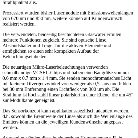
Strahlqualität aus.
Prozessiert wurden bisher Lasermodule mit Emissionswellenlängen
von 670 nm und 850 nm, weitere können auf Kundenwunsch
realisiert werden.
Die verwendeten, beidseitig beschichteten Glaswafer erfüllen
mehrere Funktionen zugleich. Sie sind optische Linse,
Abstandshalter und Träger für die aktiven Elemente und
ermöglichen so einen sehr kompakten Aufbau der
Beleuchtungseinheiten.
Die neuartigen Mikro-Laserbeleuchtungen verwenden
schmalbandige VCSEL-Chips und haben eine Baugröße von nur
0,6 mm x 0,7 mm x 1,4 mm. Sie senden monochromatisches Licht
mit kleinem Divergenzwinkel von weniger als 0,5° aus und bilden
bei 30 mm Entfernung einen Lichtfleck von 300 µm ab. Die
Strahlung ist hochstabil linear polarisiert in einer Ebene, die um 45°
zur Modulkante geneigt ist.
Das Sensorkonzept kann applikationsspezifisch adaptiert werden,
d.h. sowohl die Brennweite der Linse als auch die Wellenlänge des
Emitters können an die jeweiligen Kundenwünsche angepasst
werden.
Anwendung finden diese hochwertigen Komponenten z.B. in