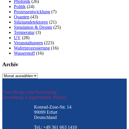
Photonik
(26)
Politik
(24)
Prozessentwicklung
(7)
Quanten
(43)
Siliziumdetektoren
(21)
Simulation & Design
(25)
Temperatur
(3)
UV
(28)
Veranstaltungen
(223)
Waferprozessierung
(16)
Wasserstoff
(16)
Archiv
Archiv
Vom Design zum Prototyping.
Zuverlässig. Langzeitstabil. Präzise.
Konrad-Zuse-Str. 14
99099 Erfurt
Deutschland
Tel.: +49 361 663 1410