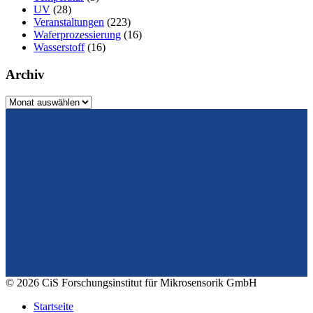
UV
(28)
Veranstaltungen
(223)
Waferprozessierung
(16)
Wasserstoff
(16)
Archiv
Archiv
Vom Design zum Prototyping.
Zuverlässig. Langzeitstabil. Präzise.
Konrad-Zuse-Str. 14
99099 Erfurt
Deutschland
Tel.: +49 361 663 1410
E-Mail: info@cismst.de
© 2026 CiS Forschungsinstitut für Mikrosensorik GmbH
Startseite