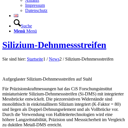
Anfahrt
Impressum
Datenschutz
Suche
Menü
Menü
Silizium-Dehnmessstreifen
Sie sind hier:
Startseite
1
/
News
2
/
Silizium-Dehnmessstreifen
Aufgeglaster Silizium-Dehnmessstreifen auf Stahl
Für Präzisionskraftmessungen hat das CiS Forschungsinstitut
miniaturisierte Silizium-Dehnmessstreifen (Si-DMS) mit integrierter
Messbrücke entwickelt. Die piezoresistiven Widerstände sind
monolithisch in einkristallinem Silizium integriert (K-Faktor = 80)
und liegen als Doppel-Dehnungselement und als Vollbrücke vor.
Durch die Verwendung von Halbleitertechnologien wird eine
höhere Langzeitstabilität, Präzision und Messsicherheit im Vergleich
zu duktilen Metall-DMS erreicht.