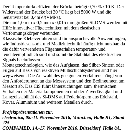
Der Temperaturkoeffizient der Brücke beträgt 0,70 % / 10 K. Der
Widerstand der Brücke bei 30 °C liegt bei 5000 W und die
Sensitivität bei 0,4mV/(VMPa).
Die nur 1,0 mm x 0,5 mm x 0,015 mm großen Si-DMS werden mit
Hilfe innovativer Fügetechniken mit dem elastischen
Verformungskörper verbunden.
Klassische Klebeverfahren sind für anspruchsvolle Anwendungen,
wie Industriesensorik und Medizintechnik häufig nicht nutzbar, da
die dafür verwendeten Fügematerialien temperatur- und
feuchteempfindlich sind und somit die Stabilität des elektrischen
Signals beeinflussen.
Montagetechnologien, wie das Aufglasen, das Silber-Sintern oder
Fügen auf Basis von reaktiven Multischichtsystemen sind hier
wegweisend. Die Auswahl des geeigneten Verfahrens hängt von
den Anforderungen an das Messsystem und den Bedingungen am
Messort ab. Das CiS führt Untersuchungen zum thermischen
Verhalten der Materialkomponenten und der Zuverlässigkeit und
Langzeitstabilität des Si-DMS auf Federkörpern aus Edelstahl,
Kovar, Aluminium und weiteren Metallen durch.
Projektpräsentationen zur:
electronica, 08.-11. November 2016, München, Halle B1, Stand
225
COMPAMED, 14.-17. November 2016, Düsseldorf, Halle 8A,