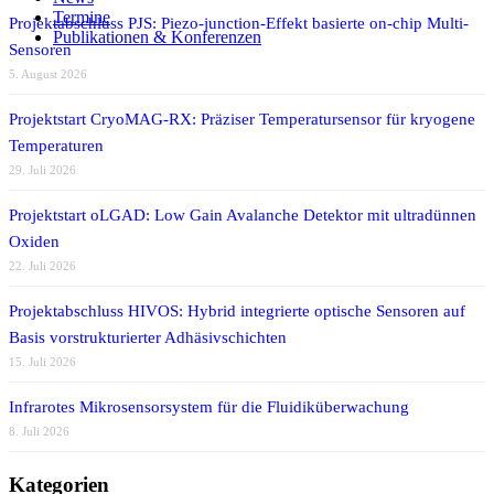
Per E-Mail teilen
Termine
Projektabschluss PJS: Piezo-junction-Effekt basierte on-chip Multi-
Publikationen & Konferenzen
Sensoren
5. August 2026
Projektstart CryoMAG-RX: Präziser Temperatursensor für kryogene
Temperaturen
29. Juli 2026
Projektstart oLGAD: Low Gain Avalanche Detektor mit ultradünnen
Oxiden
22. Juli 2026
Projektabschluss HIVOS: Hybrid integrierte optische Sensoren auf
Basis vorstrukturierter Adhäsivschichten
15. Juli 2026
Infrarotes Mikrosensorsystem für die Fluidiküberwachung
8. Juli 2026
Kategorien