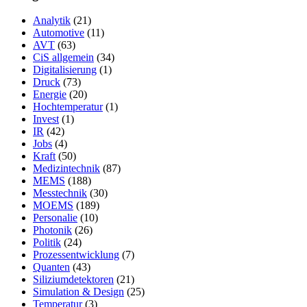
Analytik
(21)
Automotive
(11)
AVT
(63)
CiS allgemein
(34)
Digitalisierung
(1)
Druck
(73)
Energie
(20)
Hochtemperatur
(1)
Invest
(1)
IR
(42)
Jobs
(4)
Kraft
(50)
Medizintechnik
(87)
MEMS
(188)
Messtechnik
(30)
MOEMS
(189)
Personalie
(10)
Photonik
(26)
Politik
(24)
Prozessentwicklung
(7)
Quanten
(43)
Siliziumdetektoren
(21)
Simulation & Design
(25)
Temperatur
(3)