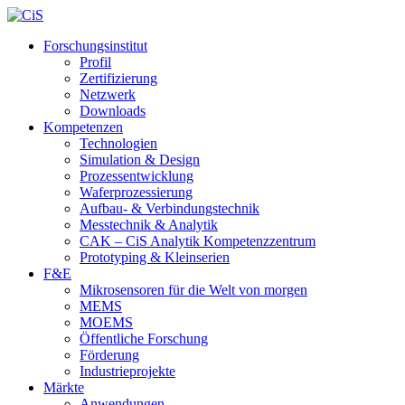
Forschungsinstitut
Profil
Zertifizierung
Netzwerk
Downloads
Kompetenzen
Technologien
Simulation & Design
Prozessentwicklung
Waferprozessierung
Aufbau- & Verbindungstechnik
Messtechnik & Analytik
CAK – CiS Analytik Kompetenzzentrum
Prototyping & Kleinserien
F&E
Mikrosensoren für die Welt von morgen
MEMS
MOEMS
Öffentliche Forschung
Förderung
Industrieprojekte
Märkte
Anwendungen