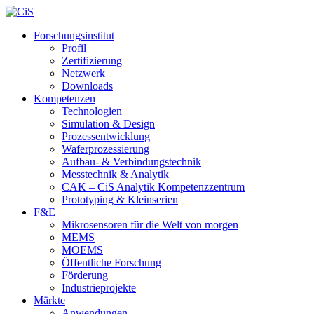
Forschungsinstitut
Profil
Zertifizierung
Netzwerk
Downloads
Kompetenzen
Technologien
Simulation & Design
Prozessentwicklung
Waferprozessierung
Aufbau- & Verbindungstechnik
Messtechnik & Analytik
CAK – CiS Analytik Kompetenzzentrum
Prototyping & Kleinserien
F&E
Mikrosensoren für die Welt von morgen
MEMS
MOEMS
Öffentliche Forschung
Förderung
Industrieprojekte
Märkte
Anwendungen