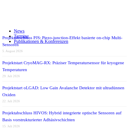
Tandemdiode
Teilen auf Facebook
Teilen auf X
Auf WhatsApp teilen
Teilen auf LinkedIn
News
Per E-Mail teilen
Termine
Projektabschluss PJS: Piezo-junction-Effekt basierte on-chip Multi-
Publikationen & Konferenzen
Sensoren
5. August 2026
Projektstart CryoMAG-RX: Präziser Temperatursensor für kryogene
Temperaturen
29. Juli 2026
Projektstart oLGAD: Low Gain Avalanche Detektor mit ultradünnen
Oxiden
22. Juli 2026
Projektabschluss HIVOS: Hybrid integrierte optische Sensoren auf
Basis vorstrukturierter Adhäsivschichten
15. Juli 2026