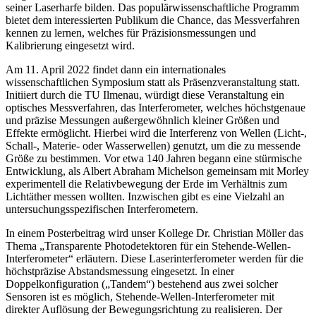
seiner Laserharfe bilden. Das populärwissenschaftliche Programm
bietet dem interessierten Publikum die Chance, das Messverfahren
kennen zu lernen, welches für Präzisionsmessungen und
Kalibrierung eingesetzt wird.
Am 11. April 2022 findet dann ein internationales
wissenschaftlichen Symposium statt als Präsenzveranstaltung statt.
Initiiert durch die TU Ilmenau, würdigt diese Veranstaltung ein
optisches Messverfahren, das Interferometer, welches höchstgenaue
und präzise Messungen außergewöhnlich kleiner Größen und
Effekte ermöglicht. Hierbei wird die Interferenz von Wellen (Licht-,
Schall-, Materie- oder Wasserwellen) genutzt, um die zu messende
Größe zu bestimmen. Vor etwa 140 Jahren begann eine stürmische
Entwicklung, als Albert Abraham Michelson gemeinsam mit Morley
experimentell die Relativbewegung der Erde im Verhältnis zum
Lichtäther messen wollten. Inzwischen gibt es eine Vielzahl an
untersuchungsspezifischen Interferometern.
In einem Posterbeitrag wird unser Kollege Dr. Christian Möller das
Thema „Transparente Photodetektoren für ein Stehende-Wellen-
Interferometer“ erläutern. Diese Laserinterferometer werden für die
höchstpräzise Abstandsmessung eingesetzt. In einer
Doppelkonfiguration („Tandem“) bestehend aus zwei solcher
Sensoren ist es möglich, Stehende-Wellen-Interferometer mit
direkter Auflösung der Bewegungsrichtung zu realisieren. Der