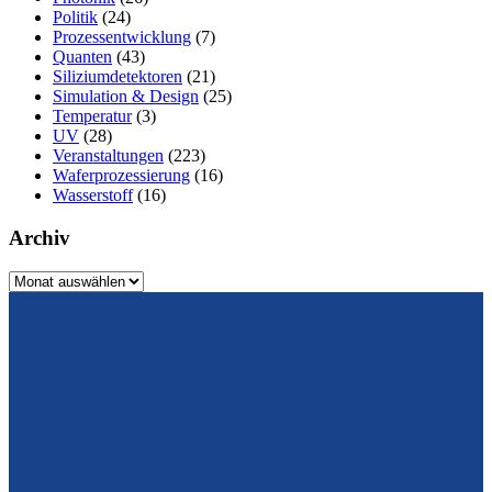
Politik
(24)
Prozessentwicklung
(7)
Quanten
(43)
Siliziumdetektoren
(21)
Simulation & Design
(25)
Temperatur
(3)
UV
(28)
Veranstaltungen
(223)
Waferprozessierung
(16)
Wasserstoff
(16)
Archiv
Archiv
Vom Design zum Prototyping.
Zuverlässig. Langzeitstabil. Präzise.
Konrad-Zuse-Str. 14
99099 Erfurt
Deutschland
Tel.: +49 361 663 1410