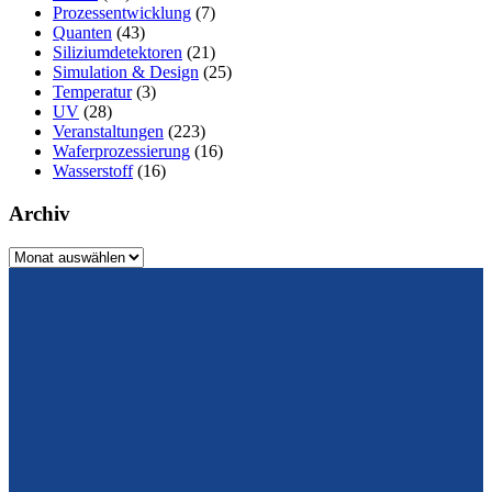
Prozessentwicklung
(7)
Quanten
(43)
Siliziumdetektoren
(21)
Simulation & Design
(25)
Temperatur
(3)
UV
(28)
Veranstaltungen
(223)
Waferprozessierung
(16)
Wasserstoff
(16)
Archiv
Archiv
Vom Design zum Prototyping.
Zuverlässig. Langzeitstabil. Präzise.
Konrad-Zuse-Str. 14
99099 Erfurt
Deutschland
Tel.: +49 361 663 1410
E-Mail: info@cismst.de