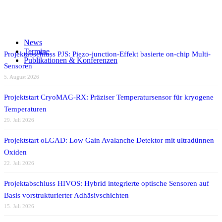
Teilen auf Facebook
Teilen auf X
Auf WhatsApp teilen
Teilen auf LinkedIn
News
Per E-Mail teilen
Termine
Projektabschluss PJS: Piezo-junction-Effekt basierte on-chip Multi-
Publikationen & Konferenzen
Sensoren
5. August 2026
Projektstart CryoMAG-RX: Präziser Temperatursensor für kryogene
Temperaturen
29. Juli 2026
Projektstart oLGAD: Low Gain Avalanche Detektor mit ultradünnen
Oxiden
22. Juli 2026
Projektabschluss HIVOS: Hybrid integrierte optische Sensoren auf
Basis vorstrukturierter Adhäsivschichten
15. Juli 2026