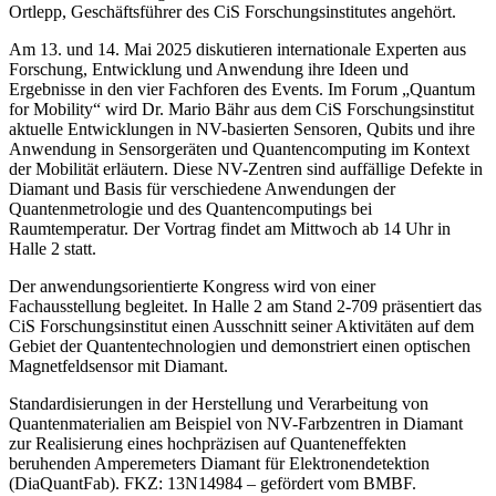
Ortlepp, Geschäftsführer des CiS Forschungsinstitutes angehört.
Am 13. und 14. Mai 2025 diskutieren internationale Experten aus
Forschung, Entwicklung und Anwendung ihre Ideen und
Ergebnisse in den vier Fachforen des Events. Im Forum „Quantum
for Mobility“ wird Dr. Mario Bähr aus dem CiS Forschungsinstitut
aktuelle Entwicklungen in NV-basierten Sensoren, Qubits und ihre
Anwendung in Sensorgeräten und Quantencomputing im Kontext
der Mobilität erläutern. Diese NV-Zentren sind auffällige Defekte in
Diamant und Basis für verschiedene Anwendungen der
Quantenmetrologie und des Quantencomputings bei
Raumtemperatur. Der Vortrag findet am Mittwoch ab 14 Uhr in
Halle 2 statt.
Der anwendungsorientierte Kongress wird von einer
Fachausstellung begleitet. In Halle 2 am Stand 2-709 präsentiert das
CiS Forschungsinstitut einen Ausschnitt seiner Aktivitäten auf dem
Gebiet der Quantentechnologien und demonstriert einen optischen
Magnetfeldsensor mit Diamant.
Standardisierungen in der Herstellung und Verarbeitung von
Quantenmaterialien am Beispiel von NV-Farbzentren in Diamant
zur Realisierung eines hochpräzisen auf Quanteneffekten
beruhenden Amperemeters Diamant für Elektronendetektion
(DiaQuantFab). FKZ: 13N14984 – gefördert vom BMBF.