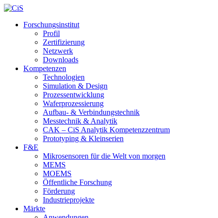
Forschungsinstitut
Profil
Zertifizierung
Netzwerk
Downloads
Kompetenzen
Technologien
Simulation & Design
Prozessentwicklung
Waferprozessierung
Aufbau- & Verbindungstechnik
Messtechnik & Analytik
CAK – CiS Analytik Kompetenzzentrum
Prototyping & Kleinserien
F&E
Mikrosensoren für die Welt von morgen
MEMS
MOEMS
Öffentliche Forschung
Förderung
Industrieprojekte
Märkte
Anwendungen