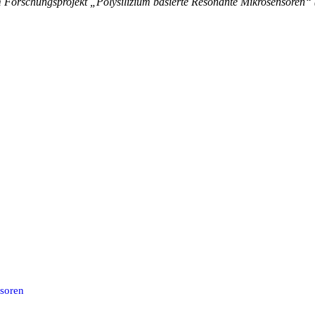
Forschungsprojekt „Polysilizium basierte Resonante Mikrosensoren“ 
nsoren