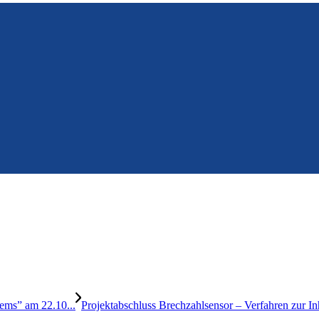
ms” am 22.10...
Projektabschluss Brechzahlsensor – Verfahren zur In