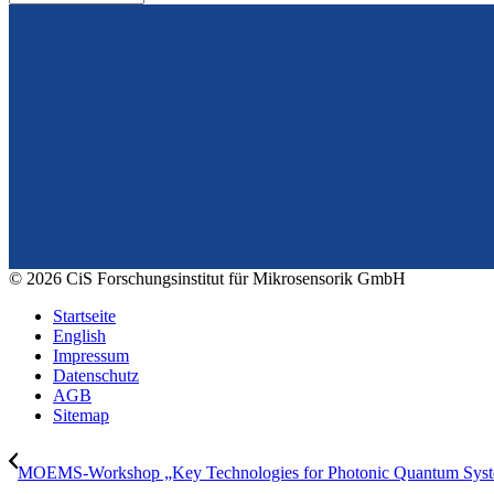
Vom Design zum Prototyping.
Zuverlässig. Langzeitstabil. Präzise.
© 2026 CiS Forschungsinstitut für Mikrosensorik GmbH
Startseite
English
Impressum
Datenschutz
AGB
Sitemap
MOEMS-Workshop „Key Technologies for Photonic Quantum Syste