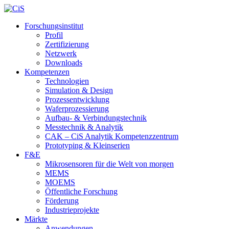
Forschungsinstitut
Profil
Zertifizierung
Netzwerk
Downloads
Kompetenzen
Technologien
Simulation & Design
Prozessentwicklung
Waferprozessierung
Aufbau- & Verbindungstechnik
Messtechnik & Analytik
CAK – CiS Analytik Kompetenzzentrum
Prototyping & Kleinserien
F&E
Mikrosensoren für die Welt von morgen
MEMS
MOEMS
Öffentliche Forschung
Förderung
Industrieprojekte
Märkte
Anwendungen