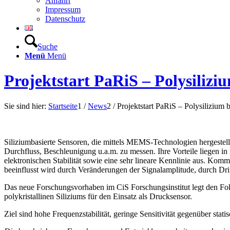
Anfahrt
Impressum
Datenschutz
Suche
Menü
Menü
Projektstart PaRiS – Polysiliz
Sie sind hier:
Startseite
1
/
News
2
/
Projektstart PaRiS – Polysilizium
Siliziumbasierte Sensoren, die mittels MEMS-Technologien hergestel
Durchfluss, Beschleunigung u.a.m. zu messen. Ihre Vorteile liegen i
elektronischen Stabilität sowie eine sehr lineare Kennlinie aus. Komm
beeinflusst wird durch Veränderungen der Signalamplitude, durch Dri
Das neue Forschungsvorhaben im CiS Forschungsinstitut legt den Fok
polykristallinen Siliziums für den Einsatz als Drucksensor.
Ziel sind hohe Frequenzstabilität, geringe Sensitivität gegenüber 