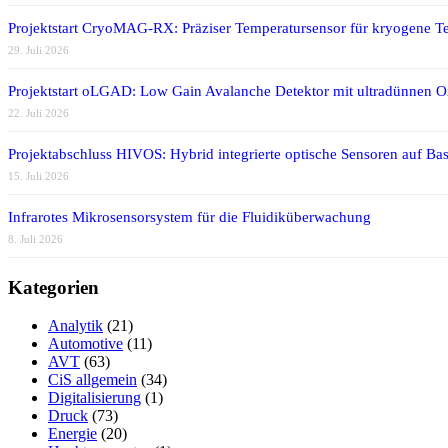
Projektstart CryoMAG-RX: Präziser Temperatursensor für kryogene T
29. Juli 2026
Projektstart oLGAD: Low Gain Avalanche Detektor mit ultradünnen 
22. Juli 2026
Projektabschluss HIVOS: Hybrid integrierte optische Sensoren auf Bas
15. Juli 2026
Infrarotes Mikrosensorsystem für die Fluidiküberwachung
8. Juli 2026
Kategorien
Analytik
(21)
Automotive
(11)
AVT
(63)
CiS allgemein
(34)
Digitalisierung
(1)
Druck
(73)
Energie
(20)