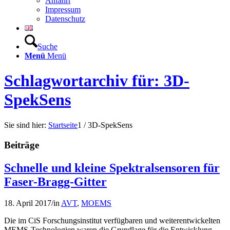
Anfahrt
Impressum
Datenschutz
Suche
Menü
Menü
Schlagwortarchiv für: 3D-
SpekSens
Sie sind hier:
Startseite
1
/
3D-SpekSens
Beiträge
Schnelle und kleine Spektralsensoren für
Faser-Bragg-Gitter
18. April 2017
/
in
AVT
,
MOEMS
Die im CiS Forschungsinstitut verfügbaren und weiterentwickelten
MEMS-Technologien waren die Grundlage für die Entwicklung