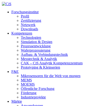
Forschungsinstitut
Profil
Zertifizierung
Netzwerk
Downloads
Kompetenzen
Technologien
Simulation & Design
Prozessentwicklung
Waferprozessierung
Aufbau- & Verbindungstechnik
Messtechnik & Analytik
CAK – CiS Analytik Kompetenzzentrum
Prototyping & Kleinserien
F&E
Mikrosensoren für die Welt von morgen
MEMS
MOEMS
Öffentliche Forschung
Förderung
Industrieprojekte
Märkte
Anwendungen