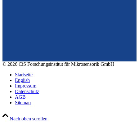
Vom Design zum Prototyping.
Zuverlässig. Langzeitstabil. Präzise.
Konrad-Zuse-Str. 14
99099 Erfurt
Deutschland
Tel.: +49 361 663 1410
E-Mail: info@cismst.de
© 2026 CiS Forschungsinstitut für Mikrosensorik GmbH
Startseite
English
Impressum
Datenschutz
AGB
Sitemap
Nach oben scrollen