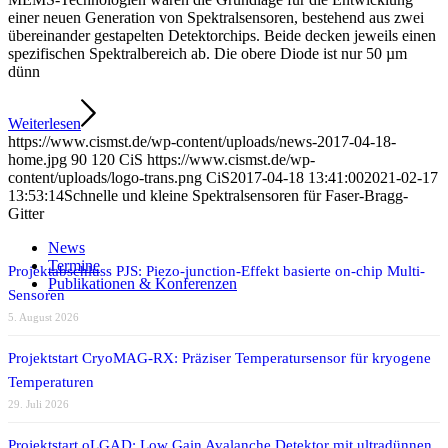
einer neuen Generation von Spektralsensoren, bestehend aus zwei
übereinander gestapelten Detektorchips. Beide decken jeweils einen
spezifischen Spektralbereich ab. Die obere Diode ist nur 50 µm
dünn
Weiterlesen
https://www.cismst.de/wp-content/uploads/news-2017-04-18-
home.jpg
90
120
CiS
https://www.cismst.de/wp-
content/uploads/logo-trans.png
CiS
2017-04-18 13:41:00
2021-02-17
13:53:14
Schnelle und kleine Spektralsensoren für Faser-Bragg-
Gitter
News
Termine
Projektabschluss PJS: Piezo-junction-Effekt basierte on-chip Multi-
Publikationen & Konferenzen
Sensoren
5. August 2026
Projektstart CryoMAG-RX: Präziser Temperatursensor für kryogene
Temperaturen
29. Juli 2026
Projektstart oLGAD: Low Gain Avalanche Detektor mit ultradünnen