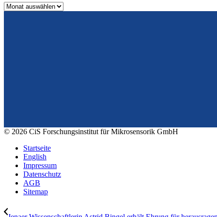
Archiv
Vom Design zum Prototyping.
Zuverlässig. Langzeitstabil. Präzise.
© 2026 CiS Forschungsinstitut für Mikrosensorik GmbH
Startseite
English
Impressum
Datenschutz
AGB
Sitemap
Jenaer Wissenschaftlerin Astrid Bingel erhält Ehrung für herausragen