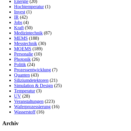
Energie
(20)
Hochtemperatur
(1)
Invest
(1)
IR
(42)
Jobs
(4)
Kraft
(50)
Medizintechnik
(87)
MEMS
(188)
Messtechnik
(30)
MOEMS
(189)
Personalie
(10)
Photonik
(26)
Politik
(24)
Prozessentwicklung
(7)
Quanten
(43)
Siliziumdetektoren
(21)
Simulation & Design
(25)
Temperatur
(3)
UV
(28)
Veranstaltungen
(223)
Waferprozessierung
(16)
Wasserstoff
(16)
Archiv