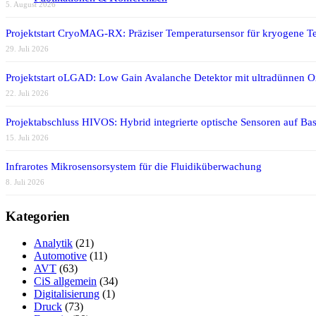
5. August 2026
Projektstart CryoMAG-RX: Präziser Temperatursensor für kryogene T
29. Juli 2026
Projektstart oLGAD: Low Gain Avalanche Detektor mit ultradünnen 
22. Juli 2026
Projektabschluss HIVOS: Hybrid integrierte optische Sensoren auf Bas
15. Juli 2026
Infrarotes Mikrosensorsystem für die Fluidiküberwachung
8. Juli 2026
Kategorien
Analytik
(21)
Automotive
(11)
AVT
(63)
CiS allgemein
(34)
Digitalisierung
(1)
Druck
(73)