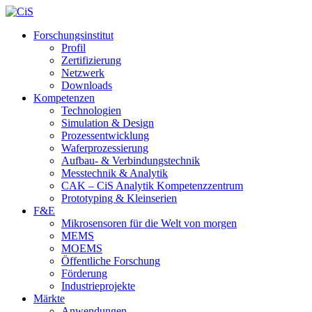
Forschungsinstitut
Profil
Zertifizierung
Netzwerk
Downloads
Kompetenzen
Technologien
Simulation & Design
Prozessentwicklung
Waferprozessierung
Aufbau- & Verbindungstechnik
Messtechnik & Analytik
CAK – CiS Analytik Kompetenzzentrum
Prototyping & Kleinserien
F&E
Mikrosensoren für die Welt von morgen
MEMS
MOEMS
Öffentliche Forschung
Förderung
Industrieprojekte
Märkte
Anwendungen