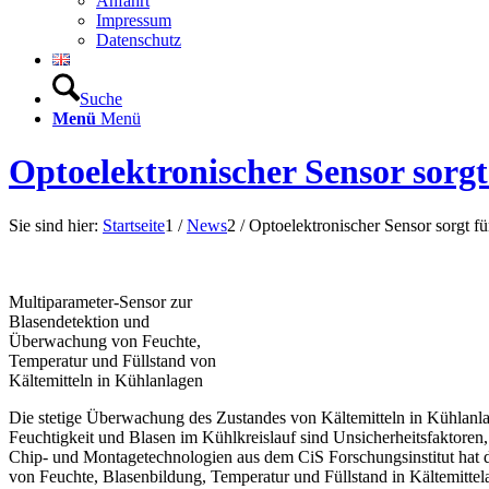
Anfahrt
Impressum
Datenschutz
Suche
Menü
Menü
Optoelektronischer Sensor sorgt
Sie sind hier:
Startseite
1
/
News
2
/
Optoelektronischer Sensor sorgt fü
Multiparameter-Sensor zur
Blasendetektion und
Überwachung von Feuchte,
Temperatur und Füllstand von
Kältemitteln in Kühlanlagen
Die stetige Überwachung des Zustandes von Kältemitteln in Kühlanla
Feuchtigkeit und Blasen im Kühlkreislauf sind Unsicherheitsfaktoren,
Chip- und Montagetechnologien aus dem CiS Forschungsinstitut hat 
von Feuchte, Blasenbildung, Temperatur und Füllstand in Kältemittel