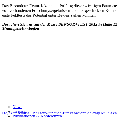
Das Besondere: Erstmals kann die Prüfung dieser wichtigen Parameter
von vorhandenen Forschungsergebnissen und der geschickten Kombinat
erste Feldtests das Potential unter Beweis stellen konnten.
Besuchen Sie uns auf der Messe SENSOR+TEST 2012 in Halle 12, S
Montagetechnologien.
AVT
MEMS
MOEMS
Teilen auf Facebook
Teilen auf X
Auf WhatsApp teilen
Teilen auf LinkedIn
News
Per E-Mail teilen
Termine
Projektabschluss PJS: Piezo-junction-Effekt basierte on-chip Multi-Se
Publikationen & Konferenzen